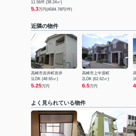
11.56坪 (38.24㎡)
5.3
万円(4584.78円/坪)
近隣の物件
高崎市吉井町岩井
高崎市上中居町
1LDK (48.65㎡)
2LDK (62.62㎡)
1
5.25
6.5
4
万円
万円
よく見られている物件