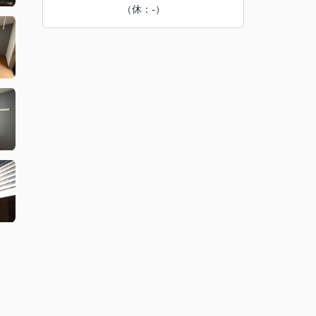
（休：-）