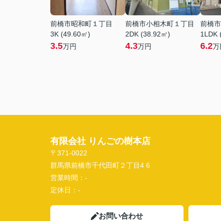
前橋市昭和町１丁目
前橋市小相木町１丁目
前橋市
3K (49.60㎡)
2DK (38.92㎡)
1LDK 
3.5
4.3
6.2
万円
万円
万
有限会社 りんごの樹本店
〒371-0022
群馬県前橋市千代田町２丁目4 6
営業時間：
-
定休日：
-
お問い合わせ