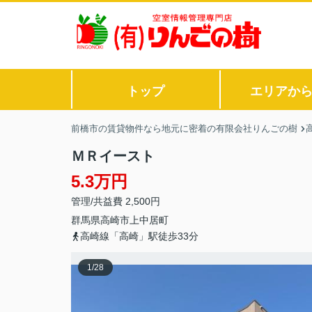
トップ
エリアか
前橋市の賃貸物件なら地元に密着の有限会社りんごの樹
ＭＲイースト
5.3万円
管理/共益費 2,500円
群馬県
高崎市
上中居町
高崎線「高崎」駅徒歩33分
1
/
28