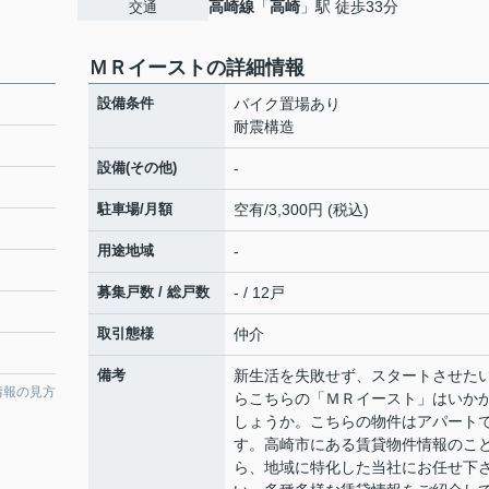
高崎線
「
高崎
」駅 徒歩33分
交通
ＭＲイーストの詳細情報
設備条件
バイク置場あり
耐震構造
設備(その他)
-
駐車場/月額
空有/3,300円 (税込)
用途地域
-
募集戸数 / 総戸数
- / 12戸
取引態様
仲介
備考
新生活を失敗せず、スタートさせた
情報の見方
らこちらの「ＭＲイースト」はいか
しょうか。こちらの物件はアパート
す。高崎市にある賃貸物件情報のこ
ら、地域に特化した当社にお任せ下