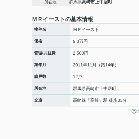
群馬県
高崎市
上中居町
所在地
ＭＲイーストの基本情報
物件名
ＭＲイースト
価格
5.3万円
管理/共益費
2,500円
築年月
2011年11月（築14年）
総戸数
12戸
所在地
群馬県
高崎市
上中居町
交通
高崎線
「
高崎
」駅 徒歩33分