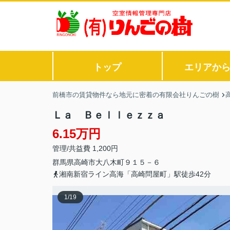
トップ
エリアか
前橋市の賃貸物件なら地元に密着の有限会社りんごの樹
Ｌａ Ｂｅｌｌｅｚｚａ
6.15万円
管理/共益費 1,200円
群馬県
高崎市
大八木町
９１５－６
湘南新宿ライン高海「高崎問屋町」駅徒歩42分
1
/
19