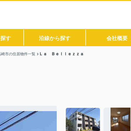
ら探す
沿線から探す
会社概要
Ｌａ Ｂｅｌｌｅｚｚａ
高崎市の住居物件一覧