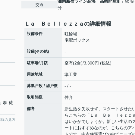
湘南新宿ライン高海
「
高崎問屋町
」駅 徒
交通
分
Ｌａ Ｂｅｌｌｅｚｚａの詳細情報
設備条件
駐輪場
宅配ボックス
設備(その他)
-
駐車場/月額
空有(2台)/3,300円 (税込)
用途地域
準工業
募集戸数 / 総戸数
- / -
取引態様
仲介
」駅 徒
備考
新生活を失敗せず、スタートさせた
らこちらの「Ｌａ Ｂｅｌｌｅｚｚ
情報の見方
はいかがでしょうか。新しい生活の
ートにおすすめなのが、こちらのア
トです。中古住宅選びの中でニーズ