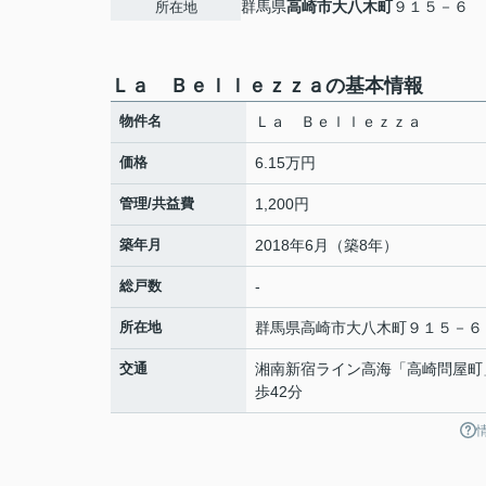
群馬県
高崎市
大八木町
９１５－６
所在地
Ｌａ Ｂｅｌｌｅｚｚａの基本情報
物件名
Ｌａ Ｂｅｌｌｅｚｚａ
価格
6.15万円
管理/共益費
1,200円
築年月
2018年6月（築8年）
総戸数
-
所在地
群馬県
高崎市
大八木町
９１５－６
交通
湘南新宿ライン高海
「
高崎問屋町
歩42分