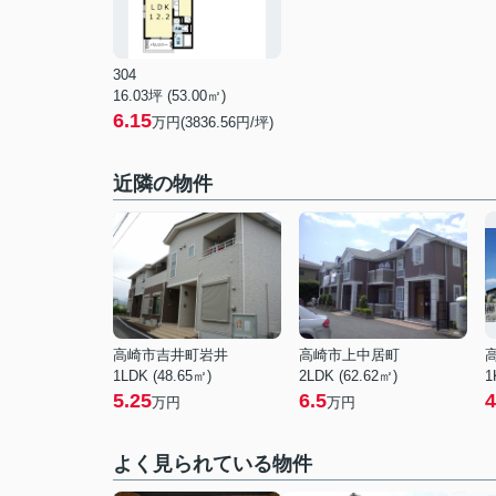
304
16.03坪 (53.00㎡)
6.15
万円(3836.56円/坪)
近隣の物件
高崎市吉井町岩井
高崎市上中居町
1LDK (48.65㎡)
2LDK (62.62㎡)
1
5.25
6.5
4
万円
万円
よく見られている物件