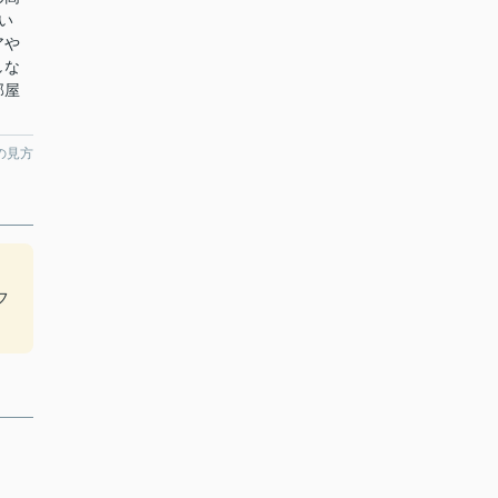
い
アや
しな
部屋
の見方
イ
フ