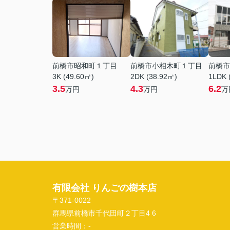
前橋市昭和町１丁目
前橋市小相木町１丁目
前橋市
3K (49.60㎡)
2DK (38.92㎡)
1LDK 
3.5
4.3
6.2
万円
万円
万
有限会社 りんごの樹本店
〒371-0022
群馬県前橋市千代田町２丁目4 6
営業時間：
-