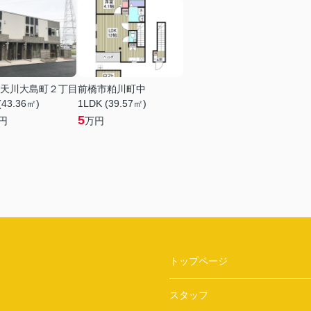
天川大島町２丁目
前橋市粕川町中
(43.36㎡)
1LDK (39.57㎡)
5
円
万円
トップページ
スタッフ