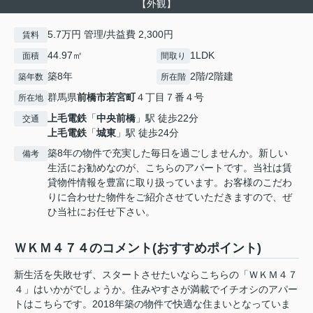
【外観】
5.7万円 管理/共益費 2,300円
賃料
44.97㎡
1LDK
面積
間取り
築8年
2階/2階建
築年数
所在階
群馬県
前橋市
若宮町
４丁目７番４号
所在地
上毛電鉄
「
中央前橋
」駅 徒歩22分
交通
上毛電鉄
「
城東
」駅 徒歩24分
築8年の物件で充実した毎日を過ごしませんか。新しい
備考
生活にお勧めなのが、こちらのアパートです。当社は賃
貸物件情報を豊富に取り扱っています。お客様のこだわ
りに合わせた物件をご紹介させていただきますので、ぜ
ひ当社にお任せ下さい。
ＷＫＭ４７４のコメント(おすすめポイント)
新生活を失敗せず、スタートさせたいならこちらの「ＷＫＭ４７
４」はいかがでしょうか。住みやすさが満載でイチオシのアパー
トはこちらです。2018年築の物件で快適な住まいとなっていま