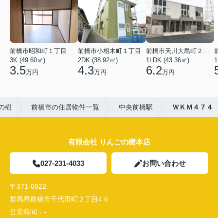
前橋市昭和町１丁目
前橋市小相木町１丁目
前橋市天川大島町２丁目
3K (49.60㎡)
2DK (38.92㎡)
1LDK (43.36㎡)
1
3.5
4.3
6.2
万円
万円
万円
の樹
前橋市の住居物件一覧
中央前橋駅
ＷＫＭ４７４
有限会社 りんごの樹本店
027-231-4033
お問い合わせ
〒371-0022
群馬県前橋市千代田町２丁目4 6
営業時間：
-