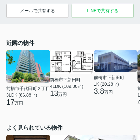
メールで共有する
LINEで共有する
近隣の物件
前橋市下新田町
前橋市下新田町
1K (20.28㎡)
4LDK (109.30㎡)
前橋市千代田町２丁目
3.8
13
万円
万円
3LDK (86.88㎡)
1
17
万円
よく見られている物件