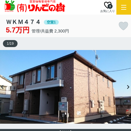
0
お気に入り
ＷＫＭ４７４
空室1
5.7万円
管理/共益費 2,300円
1
/
19