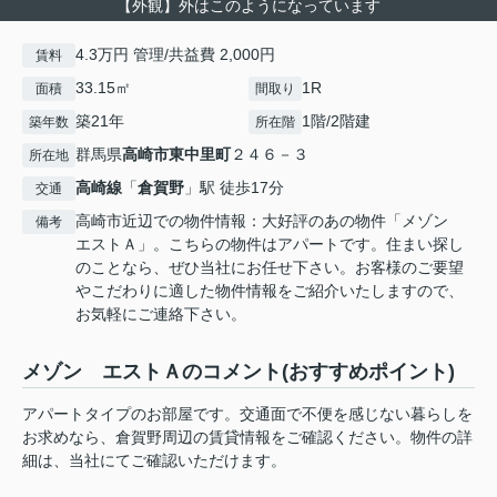
【外観】外はこのようになっています
4.3万円 管理/共益費 2,000円
賃料
33.15㎡
1R
面積
間取り
築21年
1階/2階建
築年数
所在階
群馬県
高崎市
東中里町
２４６－３
所在地
高崎線
「
倉賀野
」駅 徒歩17分
交通
高崎市近辺での物件情報：大好評のあの物件「メゾン
備考
エストＡ」。こちらの物件はアパートです。住まい探し
のことなら、ぜひ当社にお任せ下さい。お客様のご要望
やこだわりに適した物件情報をご紹介いたしますので、
お気軽にご連絡下さい。
メゾン エストＡのコメント(おすすめポイント)
アパートタイプのお部屋です。交通面で不便を感じない暮らしを
お求めなら、倉賀野周辺の賃貸情報をご確認ください。物件の詳
細は、当社にてご確認いただけます。