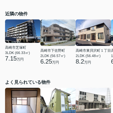
近隣の物件
高崎市芝塚町
高崎市下佐野町
高崎市東貝沢町１丁目
3LDK (66.33㎡)
2LDK (56.57㎡)
2LDK (56.48㎡)
1
7.15
万円
6.25
8.2
万円
万円
よく見られている物件