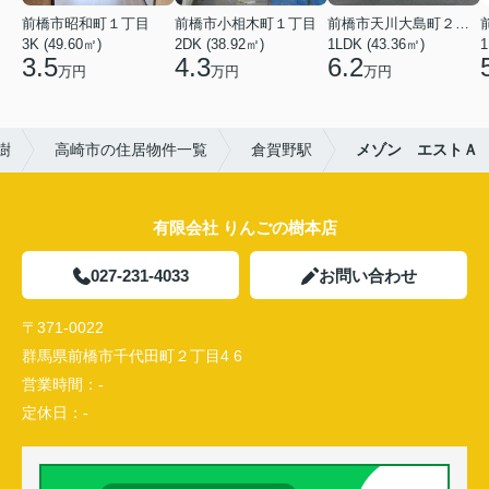
前橋市昭和町１丁目
前橋市小相木町１丁目
前橋市天川大島町２丁目
3K (49.60㎡)
2DK (38.92㎡)
1LDK (43.36㎡)
1
3.5
4.3
6.2
万円
万円
万円
樹
高崎市の住居物件一覧
倉賀野駅
メゾン エストＡ
有限会社 りんごの樹本店
027-231-4033
お問い合わせ
〒371-0022
群馬県前橋市千代田町２丁目4 6
営業時間：
-
定休日：
-