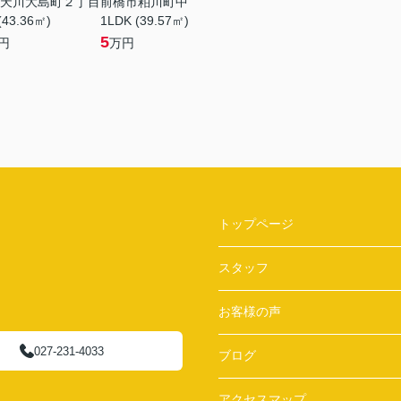
天川大島町２丁目
前橋市粕川町中
(43.36㎡)
1LDK (39.57㎡)
5
円
万円
トップページ
スタッフ
お客様の声
027-231-4033
ブログ
アクセスマップ