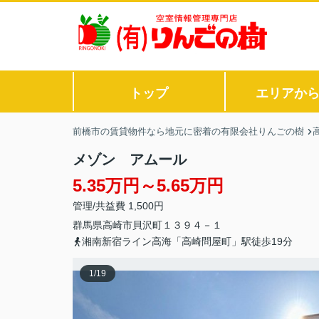
トップ
エリアか
前橋市の賃貸物件なら地元に密着の有限会社りんごの樹
メゾン アムール
5.35万円～5.65万円
管理/共益費 1,500円
群馬県
高崎市
貝沢町
１３９４－１
湘南新宿ライン高海「高崎問屋町」駅徒歩19分
1
/
19