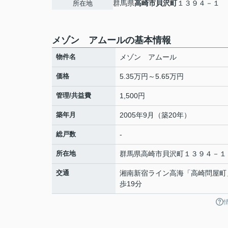
群馬県
高崎市
貝沢町
１３９４－１
所在地
メゾン アムールの基本情報
物件名
メゾン アムール
価格
5.35万円～5.65万円
管理/共益費
1,500円
築年月
2005年9月（築20年）
総戸数
-
所在地
群馬県
高崎市
貝沢町
１３９４－１
交通
湘南新宿ライン高海
「
高崎問屋町
歩19分