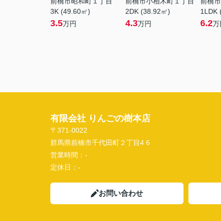
前橋市昭和町１丁目
前橋市小相木町１丁目
前橋市
3K (49.60㎡)
2DK (38.92㎡)
1LDK 
3.5
4.3
6.2
万円
万円
万
有限会社 りんごの樹本店
〒371-0022
群馬県前橋市千代田町２丁目4 6
営業時間：
-
定休日：
-
お問い合わせ