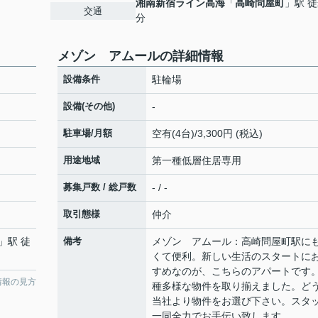
湘南新宿ライン高海
「
高崎問屋町
」駅 徒
交通
分
メゾン アムールの詳細情報
設備条件
駐輪場
設備(その他)
-
駐車場/月額
空有(4台)/3,300円 (税込)
用途地域
第一種低層住居専用
募集戸数 / 総戸数
- / -
取引態様
仲介
」駅 徒
備考
メゾン アムール：高崎問屋町駅に
くて便利。新しい生活のスタートに
すめなのが、こちらのアパートです
情報の見方
種多様な物件を取り揃えました。ど
当社より物件をお選び下さい。スタ
一同全力でお手伝い致します。