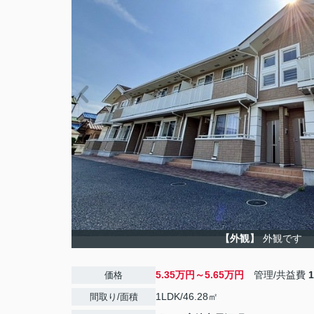
【外観】
外観です
5.35万円～5.65万円
管理/共益費
価格
1LDK/46.28㎡
間取り/面積