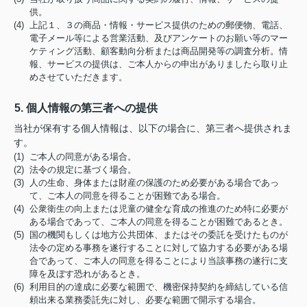
供。
(4) 上記１、３の商品・情報・サービス提供のための郵便物、電話、
電子メール等による営業活動、及びアンケートのお願い等のマー
ケティング活動、顧客動向分析または商品開発等の調査分析。情
報、サービスの提供は、ご本人からの申出がありましたら取り止
めさせていただきます。
5. 個人情報の第三者への提供
当社が保有する個人情報は、以下の場合に、第三者へ提供されま
す。
(1) ご本人の同意がある場合。
(2) 法令の規定に基づく場合。
(3) 人の生命、身体または財産の保護のため必要がある場合であっ
て、ご本人の同意を得ることが困難である場合。
(4) 公衆衛生の向上または児童の健全な育成の推進のため特に必要が
ある場合であって、ご本人の同意を得ることが困難であるとき。
(5) 国の機関もしくは地方公共団体、またはその委託を受けたものが
法令の定める事務を遂行することに対して協力する必要がある場
合であって、ご本人の同意を得ることにより当該事務の遂行に支
障を及ぼす恐れがあるとき。
(6) 利用目的の達成に必要な範囲で、機密保持契約を締結している信
頼出来る業務委託先に対し、必要な範囲で開示する場合。