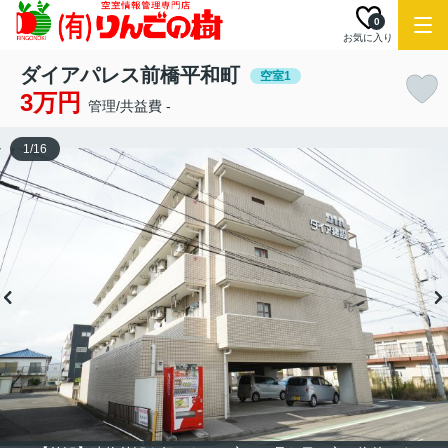
0
お気に入り
ダイアパレス前橋平和町
空室1
3万円
管理/共益費 -
1
/
16