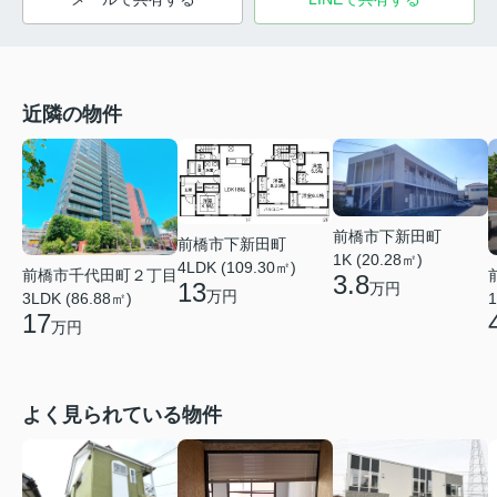
近隣の物件
前橋市下新田町
前橋市下新田町
1K (20.28㎡)
4LDK (109.30㎡)
前橋市千代田町２丁目
3.8
13
万円
万円
3LDK (86.88㎡)
1
17
万円
よく見られている物件