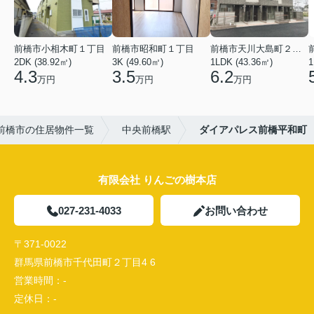
前橋市小相木町１丁目
前橋市昭和町１丁目
前橋市天川大島町２丁目
2DK (38.92㎡)
3K (49.60㎡)
1LDK (43.36㎡)
1
4.3
3.5
6.2
万円
万円
万円
前橋市の住居物件一覧
中央前橋駅
ダイアパレス前橋平和町
有限会社 りんごの樹本店
027-231-4033
お問い合わせ
〒371-0022
群馬県前橋市千代田町２丁目4 6
営業時間：
-
定休日：
-