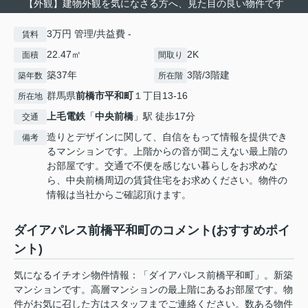
【外観】建物外観を気になさる方へ、見た目の良い物件です
3万円 管理/共益費 -
賃料
22.47㎡
2K
面積
間取り
築37年
3階/3階建
築年数
所在階
群馬県
前橋市
平和町
１丁目13-16
所在地
上毛電鉄
「
中央前橋
」駅 徒歩17分
交通
造りとデザインに関して、自信をもって情報を提供でき
備考
るマンションです。上階からの音が聞こえない最上階の
お部屋です。交通で不便を感じない暮らしをお求めな
ら、中央前橋周辺の賃貸住宅をお求めください。物件の
情報は当社からご確認頂けます。
ダイアパレス前橋平和町のコメント(おすすめポイ
ント)
気になるイチオシ物件情報：「ダイアパレス前橋平和町」。新築
マンションです。高層マンションの最上階にあるお部屋です。物
件がお気に召した方はスタッフまでご連絡ください。数ある物件