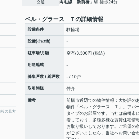
両毛線
「
新前橋
」駅 徒歩24分
交通
ベル・グラース Ｔの詳細情報
設備条件
駐輪場
設備(その他)
-
駐車場/月額
空有/3,300円 (税込)
用途地域
-
募集戸数 / 総戸数
- / 10戸
取引態様
仲介
備考
前橋市近辺での物件情報：大好評の
物件「ベル・グラース Ｔ」。アパ
情報の見方
タイプのお部屋です。当社は前橋市
着しており、多種多様な賃貸住宅情
お取り扱いしております。ご希望の
がございましたら、当社へお問い合