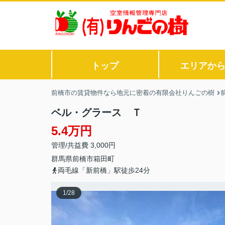
トップ
エリアか
前橋市の賃貸物件なら地元に密着の有限会社りんごの樹
ベル・グラース Ｔ
5.4万円
管理/共益費 3,000円
群馬県
前橋市
箱田町
両毛線「新前橋」駅徒歩24分
1
/
28