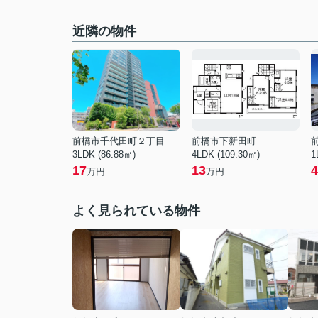
近隣の物件
前橋市千代田町２丁目
前橋市下新田町
3LDK (86.88㎡)
4LDK (109.30㎡)
1
17
13
4
万円
万円
よく見られている物件