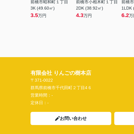
前橋市昭和町１丁目
前橋市小相木町１丁目
前橋市
3K (49.60㎡)
2DK (38.92㎡)
1LDK 
3.5
4.3
6.2
万円
万円
万
有限会社 りんごの樹本店
〒371-0022
群馬県前橋市千代田町２丁目4 6
営業時間：
-
定休日：
-
お問い合わせ