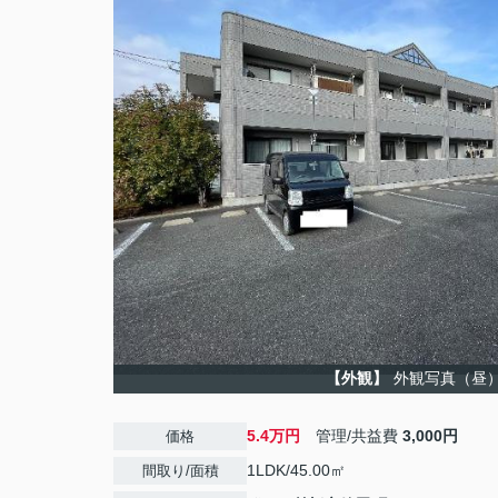
【外観】
外観写真（昼
5.4万円
管理/共益費
3,000円
価格
1LDK/45.00㎡
間取り/面積