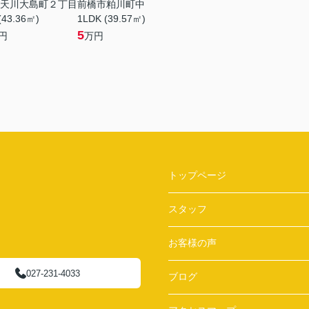
天川大島町２丁目
前橋市粕川町中
(43.36㎡)
1LDK (39.57㎡)
5
円
万円
トップページ
スタッフ
お客様の声
027-231-4033
ブログ