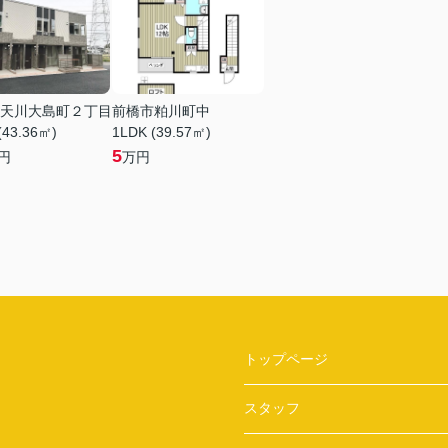
天川大島町２丁目
前橋市粕川町中
(43.36㎡)
1LDK (39.57㎡)
5
円
万円
トップページ
スタッフ