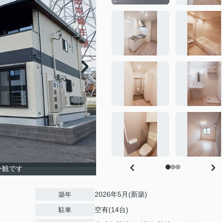
外観です
2026年5月(新築)
築年
空有(14台)
駐車