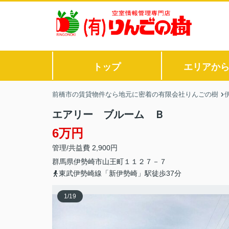
トップ
エリアか
前橋市の賃貸物件なら地元に密着の有限会社りんごの樹
エアリー ブルーム Ｂ
6万円
管理/共益費 2,900円
群馬県
伊勢崎市
山王町
１１２７－７
東武伊勢崎線「新伊勢崎」駅徒歩37分
1
/
19