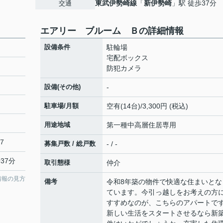
東武伊勢崎線
「
新伊勢崎
」駅 徒歩37分
交通
エアリー ブルーム Ｂの詳細情報
設備条件
駐輪場
宅配ボックス
防犯カメラ
設備(その他)
-
駐車場/月額
空有(14台)/3,300円 (税込)
用途地域
第一種中高層住居専用
７
募集戸数 / 総戸数
- / -
37分
取引態様
仲介
情報の見方
備考
令和8年築の物件で快適な住まいとな
ています。今引っ越しをお考えの方
すすめなのが、こちらのアパートで
新しい生活をスタートさせるなら新