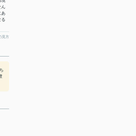
環境
せん
にあ
なる
の見方
ち
豊