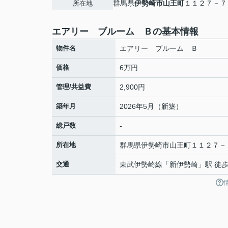
群馬県
伊勢崎市
山王町
１１２７－７
所在地
エアリー ブルーム Ｂの基本情報
物件名
エアリー ブルーム Ｂ
価格
6万円
管理/共益費
2,900円
築年月
2026年5月（新築）
総戸数
-
所在地
群馬県
伊勢崎市
山王町
１１２７－
交通
東武伊勢崎線
「
新伊勢崎
」駅 徒歩