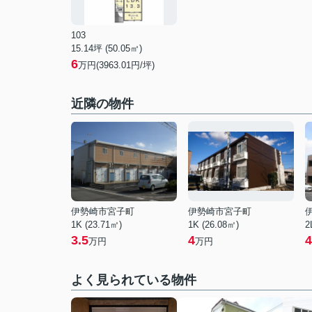
103
15.14坪 (50.05㎡)
6
万円(3963.01円/坪)
近隣の物件
伊勢崎市宮子町
伊勢崎市宮子町
1K (23.71㎡)
1K (26.08㎡)
2
3.5
4
4
万円
万円
よく見られている物件