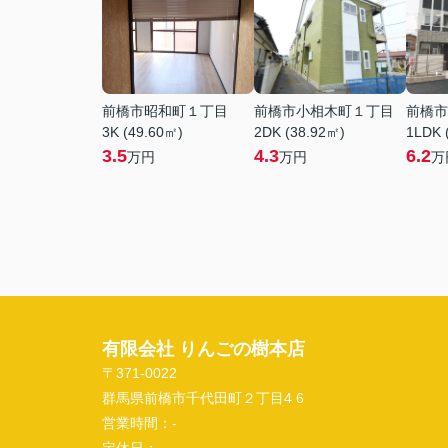
前橋市昭和町１丁目
前橋市小相木町１丁目
前橋市
3K (49.60㎡)
2DK (38.92㎡)
1LDK 
3.5
4.3
6.2
万円
万円
万
有限会社 りんごの樹本店
〒371-0022
群馬県前橋市千代田町２丁目4 6
営業時間：
-