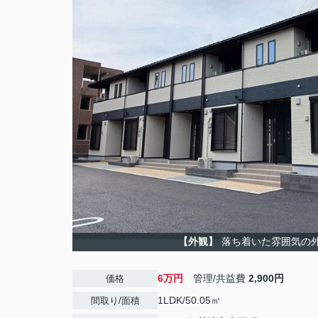
【外観】
落ち着いた雰囲気の
6万円
管理/共益費
2,900円
価格
1LDK/50.05㎡
間取り/面積