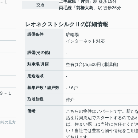
上毛電鉄
「
片貝
」駅 徒歩19分
－１
交通
両毛線
「
前橋大島
」駅 徒歩26分
レオネクストシルクⅡの詳細情報
設備条件
駐輪場
インターネット対応
設備(その他)
-
駐車場/月額
空有(1台)/5,500円 (非課税)
用途地域
-
募集戸数 / 総戸数
- / 6戸
９－１
取引態様
仲介
備考
こちらの物件はアパートです。新た
活を片貝周辺でスタートするのであ
情報の見方
ば、住まい探しは当社にお任せくだ
い！当社では豊富な物件情報をご用
ております。