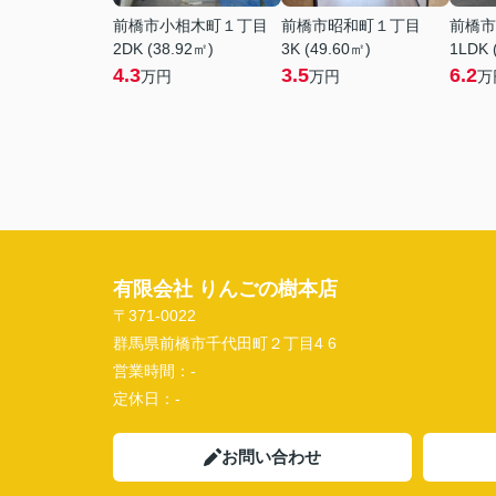
前橋市小相木町１丁目
前橋市昭和町１丁目
前橋市
2DK (38.92㎡)
3K (49.60㎡)
1LDK 
4.3
3.5
6.2
万円
万円
万
有限会社 りんごの樹本店
〒371-0022
群馬県前橋市千代田町２丁目4 6
営業時間：
-
定休日：
-
お問い合わせ