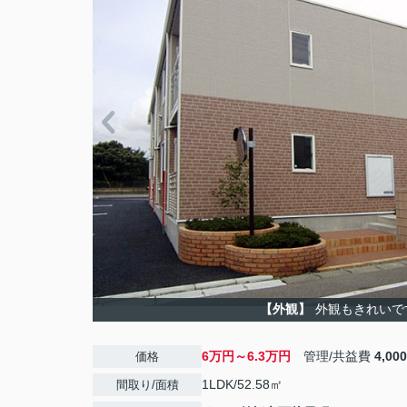
【外観】
外観もきれいで
6万円～6.3万円
管理/共益費
4,00
価格
1LDK/52.58㎡
間取り/面積