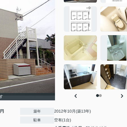
す
0円
2012年10月(築13年)
築年
空有(1台)
駐車