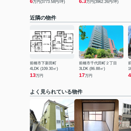
6
6.3
万円(3773.58円/坪)
万円(3962.26円/坪)
近隣の物件
前橋市下新田町
前橋市千代田町２丁目
4LDK (109.30㎡)
3LDK (86.88㎡)
1
13
17
4
万円
万円
よく見られている物件