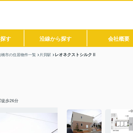
ら探す
沿線から探す
会社概要
レオネクストシルクⅡ
前橋市の住居物件一覧
片貝駅
徒歩26分