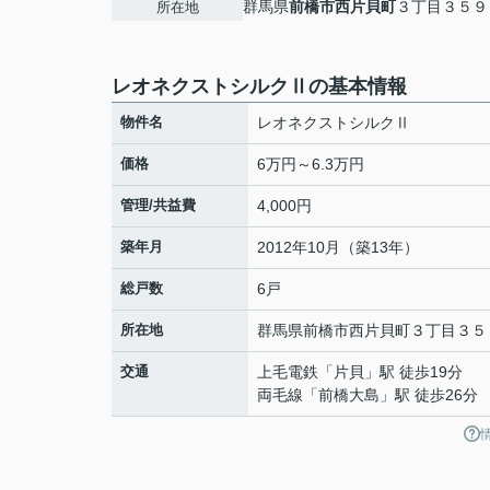
群馬県
前橋市
西片貝町
３丁目３５９
所在地
レオネクストシルクⅡの基本情報
物件名
レオネクストシルクⅡ
価格
6万円～6.3万円
管理/共益費
4,000円
築年月
2012年10月（築13年）
総戸数
6戸
所在地
群馬県
前橋市
西片貝町
３丁目３５
交通
上毛電鉄
「
片貝
」駅 徒歩19分
両毛線
「
前橋大島
」駅 徒歩26分