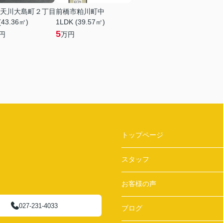
天川大島町２丁目
前橋市粕川町中
(43.36㎡)
1LDK (39.57㎡)
5
円
万円
トップページ
スタッフ
お客様の声
027-231-4033
ブログ