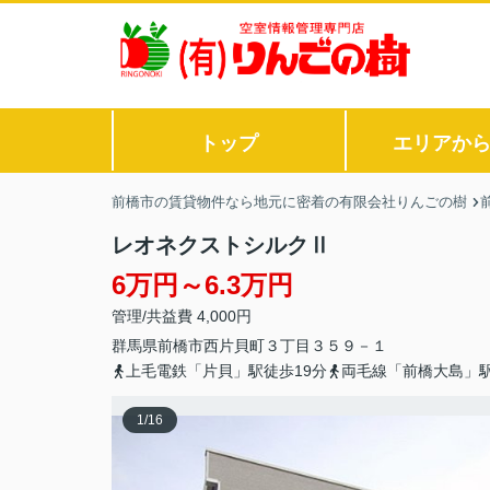
トップ
エリアか
前橋市の賃貸物件なら地元に密着の有限会社りんごの樹
レオネクストシルクⅡ
6万円～6.3万円
管理/共益費 4,000円
群馬県
前橋市
西片貝町
３丁目３５９－１
上毛電鉄「片貝」駅徒歩19分
両毛線「前橋大島」駅
1
/
16