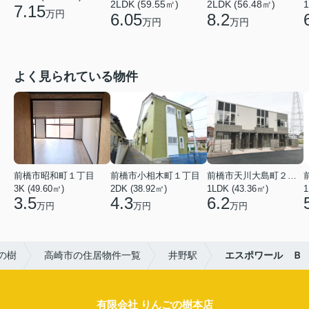
2LDK (59.55㎡)
2LDK (56.48㎡)
1
7.15
万円
6.05
8.2
万円
万円
よく見られている物件
前橋市昭和町１丁目
前橋市小相木町１丁目
前橋市天川大島町２丁目
3K (49.60㎡)
2DK (38.92㎡)
1LDK (43.36㎡)
1
3.5
4.3
6.2
万円
万円
万円
の樹
高崎市の住居物件一覧
井野駅
エスポワール Ｂ
有限会社 りんごの樹本店