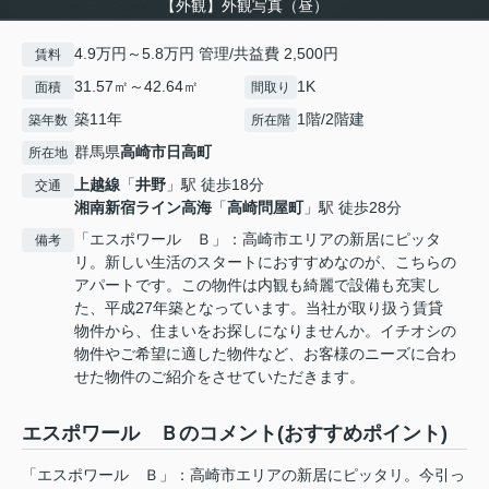
【外観】外観写真（昼）
4.9万円～5.8万円 管理/共益費 2,500円
賃料
31.57㎡～42.64㎡
1K
面積
間取り
築11年
1階/2階建
築年数
所在階
群馬県
高崎市
日高町
所在地
上越線
「
井野
」駅 徒歩18分
交通
湘南新宿ライン高海
「
高崎問屋町
」駅 徒歩28分
「エスポワール Ｂ」：高崎市エリアの新居にピッタ
備考
リ。新しい生活のスタートにおすすめなのが、こちらの
アパートです。この物件は内観も綺麗で設備も充実し
た、平成27年築となっています。当社が取り扱う賃貸
物件から、住まいをお探しになりませんか。イチオシの
物件やご希望に適した物件など、お客様のニーズに合わ
せた物件のご紹介をさせていただきます。
エスポワール Ｂのコメント(おすすめポイント)
「エスポワール Ｂ」：高崎市エリアの新居にピッタリ。今引っ