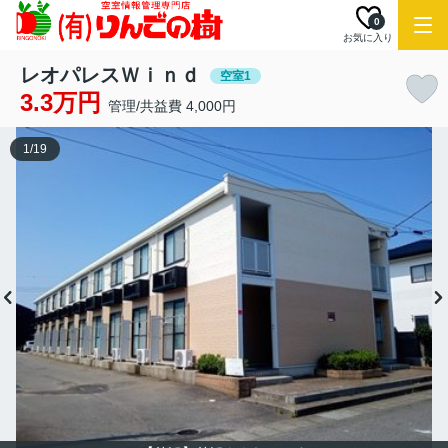
0
お気に入り
レオパレスＷｉｎｄ
空室1
3.3万円
管理/共益費 4,000円
1
/
19