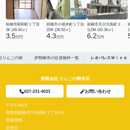
前橋市昭和町１丁目
前橋市小相木町１丁目
前橋市天川大島町２丁目
3K (49.60㎡)
2DK (38.92㎡)
1LDK (43.36㎡)
1
3.5
4.3
6.2
万円
万円
万円
社りんごの樹
伊勢崎市の住居物件一覧
レオパレスＷｉｎｄ
有限会社 りんごの樹本店
027-231-4033
お問い合わせ
〒371-0022
群馬県前橋市千代田町２丁目4 6
営業時間：
-
定休日：
-