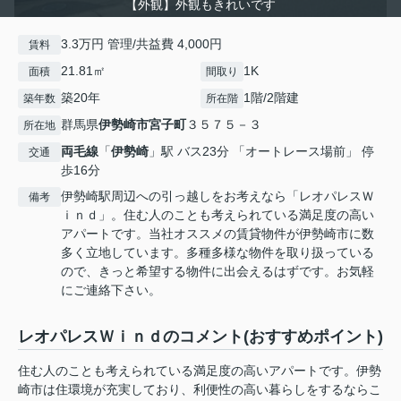
【外観】外観もきれいです
3.3万円 管理/共益費 4,000円
賃料
21.81㎡
1K
面積
間取り
築20年
1階/2階建
築年数
所在階
群馬県
伊勢崎市
宮子町
３５７５－３
所在地
両毛線
「
伊勢崎
」駅 バス23分 「オートレース場前」 停
交通
歩16分
伊勢崎駅周辺への引っ越しをお考えなら「レオパレスＷ
備考
ｉｎｄ」。住む人のことも考えられている満足度の高い
アパートです。当社オススメの賃貸物件が伊勢崎市に数
多く立地しています。多種多様な物件を取り扱っている
ので、きっと希望する物件に出会えるはずです。お気軽
にご連絡下さい。
レオパレスＷｉｎｄのコメント(おすすめポイント)
住む人のことも考えられている満足度の高いアパートです。伊勢
崎市は住環境が充実しており、利便性の高い暮らしをするならこ