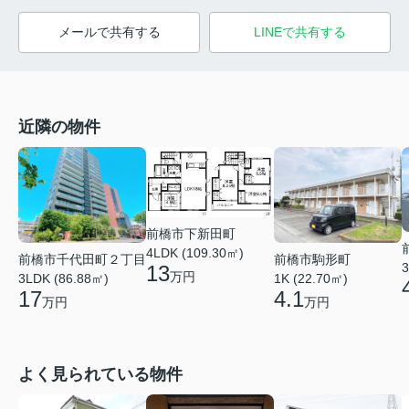
メールで共有する
LINEで共有する
近隣の物件
前橋市下新田町
4LDK (109.30㎡)
前橋市駒形町
前橋市千代田町２丁目
3
13
万円
1K (22.70㎡)
3LDK (86.88㎡)
4.1
17
万円
万円
よく見られている物件