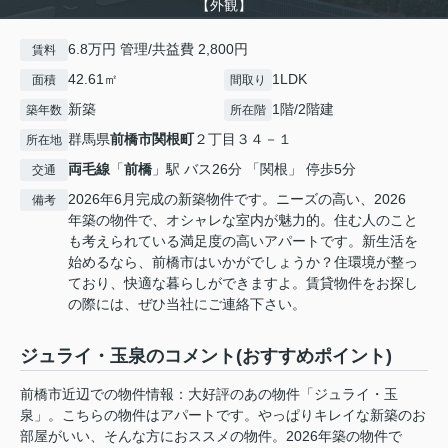
【外観】
6.8万円 管理/共益費 2,800円
賃料
42.61㎡
1LDK
面積
間取り
新築
1階/2階建
築年数
所在階
群馬県
前橋市
関根町
２丁目３４－１
所在地
両毛線
「
前橋
」駅 バス26分 「関根」 停歩5分
交通
2026年6月完成の新築物件です。ニーズの高い、2026
備考
年築の物件で、オシャレな室内が魅力的。住む人のこと
も考えられている満足度の高いアパートです。新生活を
始めるなら、前橋市はいかがでしょうか？住環境が整っ
ており、快適な暮らしができますよ。賃貸物件をお探し
の際には、ぜひ当社にご連絡下さい。
ジュライ・玉泉のコメント(おすすめポイント)
前橋市近辺での物件情報：大好評のあの物件「ジュライ・玉
泉」。こちらの物件はアパートです。やっぱりキレイな新築のお
部屋がいい、そんな方におススメの物件。2026年築の物件で