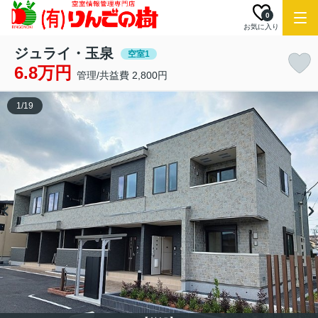
0
お気に入り
ジュライ・玉泉
空室1
6.8万円
管理/共益費 2,800円
1
/
19