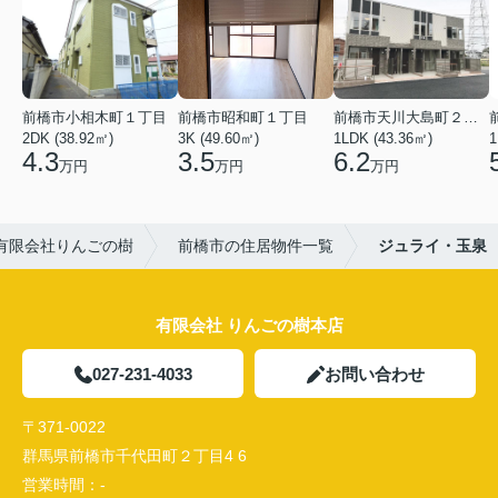
前橋市小相木町１丁目
前橋市昭和町１丁目
前橋市天川大島町２丁目
2DK (38.92㎡)
3K (49.60㎡)
1LDK (43.36㎡)
1
4.3
3.5
6.2
万円
万円
万円
有限会社りんごの樹
前橋市の住居物件一覧
ジュライ・玉泉
有限会社 りんごの樹本店
027-231-4033
お問い合わせ
〒371-0022
群馬県前橋市千代田町２丁目4 6
営業時間：
-