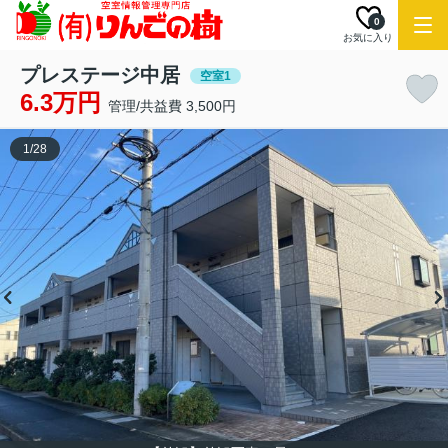
0
お気に入り
プレステージ中居
空室1
6.3万円
管理/共益費 3,500円
1
/
28