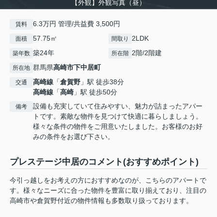
【外観】外観写真（昼）
6.3万円 管理/共益費 3,500円
賃料
57.75㎡
2LDK
面積
間取り
築24年
2階/2階建
築年数
所在階
群馬県
高崎市
下中居町
所在地
高崎線
「
倉賀野
」駅 徒歩38分
交通
高崎線
「
高崎
」駅 徒歩50分
設備も充実していて住みやすい、魅力が詰まったアパー
備考
トです。素敵な物件を見つけて快適に暮らしましょう。
様々な条件の物件をご用意いたしました。お客様のお好
みの条件をお選び下さい。
プレステージ中居のコメント(おすすめポイント)
今引っ越しをお考えの方におすすめなのが、こちらのアパートで
す。様々なニーズに合った物件を豊富に取り揃えており、注目の
高崎市や倉賀野付近の物件情報も多数取り扱っております。