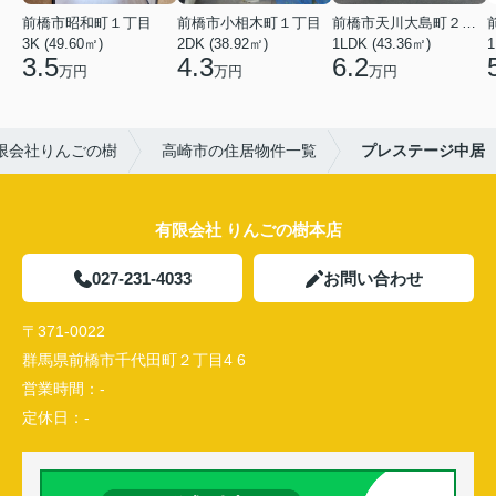
前橋市昭和町１丁目
前橋市小相木町１丁目
前橋市天川大島町２丁目
3K (49.60㎡)
2DK (38.92㎡)
1LDK (43.36㎡)
1
3.5
4.3
6.2
万円
万円
万円
限会社りんごの樹
高崎市の住居物件一覧
プレステージ中居
有限会社 りんごの樹本店
027-231-4033
お問い合わせ
〒371-0022
群馬県前橋市千代田町２丁目4 6
営業時間：
-
定休日：
-