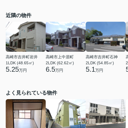
近隣の物件
高崎市吉井町岩井
高崎市上中居町
高崎市吉井町石神
1LDK (48.65㎡)
2LDK (62.62㎡)
2LDK (54.85㎡)
2
5.25
6.5
5.1
万円
万円
万円
よく見られている物件