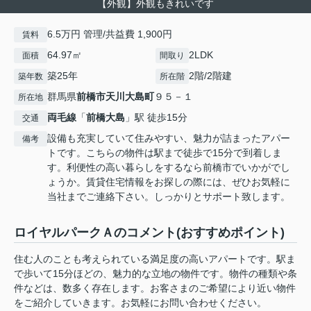
【外観】外観もきれいです
6.5万円 管理/共益費 1,900円
賃料
64.97㎡
2LDK
面積
間取り
築25年
2階/2階建
築年数
所在階
群馬県
前橋市
天川大島町
９５－１
所在地
両毛線
「
前橋大島
」駅 徒歩15分
交通
設備も充実していて住みやすい、魅力が詰まったアパー
備考
トです。こちらの物件は駅まで徒歩で15分で到着しま
す。利便性の高い暮らしをするなら前橋市でいかがでし
ょうか。賃貸住宅情報をお探しの際には、ぜひお気軽に
当社までご連絡下さい。しっかりとサポート致します。
ロイヤルパークＡのコメント(おすすめポイント)
住む人のことも考えられている満足度の高いアパートです。駅ま
で歩いて15分ほどの、魅力的な立地の物件です。物件の種類や条
件などは、数多く存在します。お客さまのご希望により近い物件
をご紹介していきます。お気軽にお問い合わせください。