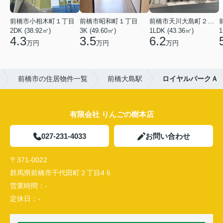
前橋市小相木町１丁目
前橋市昭和町１丁目
前橋市天川大島町２丁目
2DK (38.92㎡)
3K (49.60㎡)
1LDK (43.36㎡)
1
4.3
3.5
6.2
万円
万円
万円
前橋市の住居物件一覧
前橋大島駅
ロイヤルパークＡ
有限会社 りんごの樹本店
027-231-4033
お問い合わせ
〒371-0022
群馬県前橋市千代田町２丁目4 6
営業時間：
-
定休日：
-