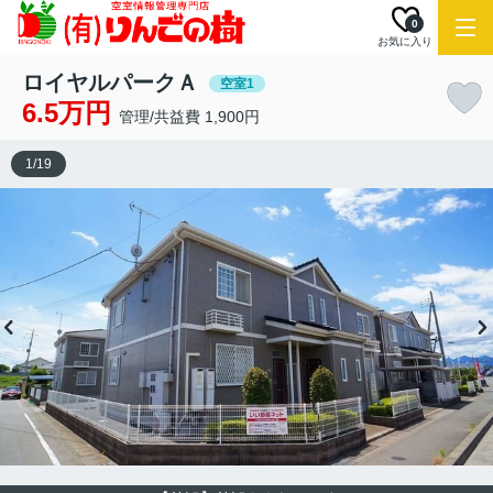
0
お気に入り
ロイヤルパークＡ
空室1
6.5万円
管理/共益費 1,900円
1
/
19