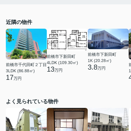
近隣の物件
前橋市下新田町
前橋市下新田町
1K (20.28㎡)
4LDK (109.30㎡)
前橋市千代田町２丁目
3.8
13
万円
万円
3LDK (86.88㎡)
1
17
万円
よく見られている物件