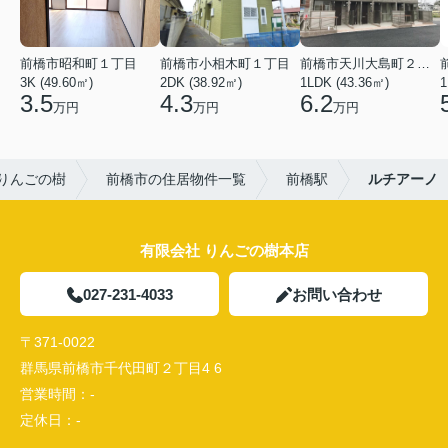
前橋市昭和町１丁目
前橋市小相木町１丁目
前橋市天川大島町２丁目
3K (49.60㎡)
2DK (38.92㎡)
1LDK (43.36㎡)
1
3.5
4.3
6.2
万円
万円
万円
りんごの樹
前橋市の住居物件一覧
前橋駅
ルチアーノ
有限会社 りんごの樹本店
027-231-4033
お問い合わせ
〒371-0022
群馬県前橋市千代田町２丁目4 6
営業時間：
-
定休日：
-