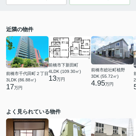
近隣の物件
前橋市下新田町
前橋市総社町植野
4LDK (109.30㎡)
前橋市千代田町２丁目
3DK (55.72㎡)
13
万円
3LDK (86.88㎡)
2
4.95
万円
17
万円
よく見られている物件