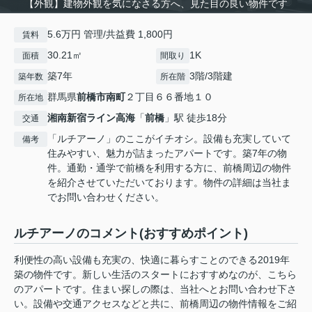
【外観】建物外観を気になさる方へ、見た目の良い物件です
5.6万円 管理/共益費 1,800円
賃料
30.21㎡
1K
面積
間取り
築7年
3階/3階建
築年数
所在階
群馬県
前橋市
南町
２丁目６６番地１０
所在地
湘南新宿ライン高海
「
前橋
」駅 徒歩18分
交通
「ルチアーノ」のここがイチオシ。設備も充実していて
備考
住みやすい、魅力が詰まったアパートです。築7年の物
件。通勤・通学で前橋を利用する方に、前橋周辺の物件
を紹介させていただいております。物件の詳細は当社ま
でお問い合わせください。
ルチアーノのコメント(おすすめポイント)
利便性の高い設備も充実の、快適に暮らすことのできる2019年
築の物件です。新しい生活のスタートにおすすめなのが、こちら
のアパートです。住まい探しの際は、当社へとお問い合わせ下さ
い。設備や交通アクセスなどと共に、前橋周辺の物件情報をご紹