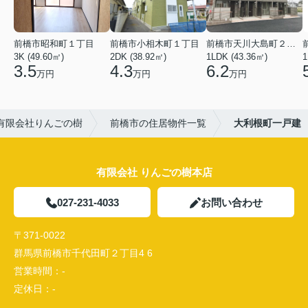
前橋市昭和町１丁目
前橋市小相木町１丁目
前橋市天川大島町２丁目
3K (49.60㎡)
2DK (38.92㎡)
1LDK (43.36㎡)
1
3.5
4.3
6.2
万円
万円
万円
有限会社りんごの樹
前橋市の住居物件一覧
大利根町一戸建
有限会社 りんごの樹本店
027-231-4033
お問い合わせ
〒371-0022
群馬県前橋市千代田町２丁目4 6
営業時間：
-
定休日：
-