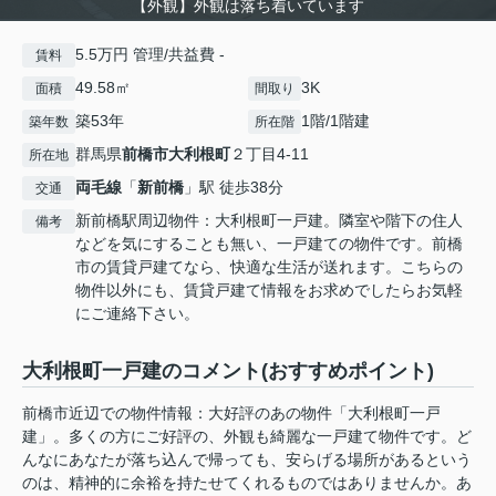
【外観】外観は落ち着いています
5.5万円 管理/共益費 -
賃料
49.58㎡
3K
面積
間取り
築53年
1階/1階建
築年数
所在階
群馬県
前橋市
大利根町
２丁目4-11
所在地
両毛線
「
新前橋
」駅 徒歩38分
交通
新前橋駅周辺物件：大利根町一戸建。隣室や階下の住人
備考
などを気にすることも無い、一戸建ての物件です。前橋
市の賃貸戸建てなら、快適な生活が送れます。こちらの
物件以外にも、賃貸戸建て情報をお求めでしたらお気軽
にご連絡下さい。
大利根町一戸建のコメント(おすすめポイント)
前橋市近辺での物件情報：大好評のあの物件「大利根町一戸
建」。多くの方にご好評の、外観も綺麗な一戸建て物件です。ど
んなにあなたが落ち込んで帰っても、安らげる場所があるという
のは、精神的に余裕を持たせてくれるものではありませんか。あ