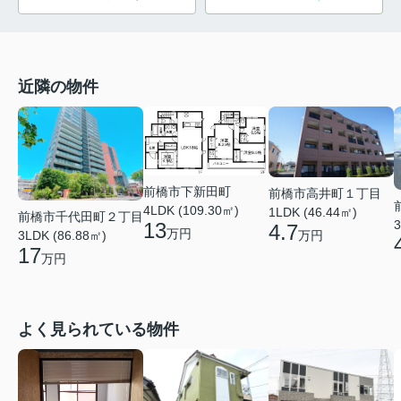
近隣の物件
前橋市下新田町
前橋市高井町１丁目
4LDK (109.30㎡)
1LDK (46.44㎡)
前橋市千代田町２丁目
3
13
4.7
万円
万円
3LDK (86.88㎡)
17
万円
よく見られている物件