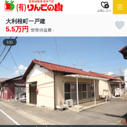
0
お気に入り
大利根町一戸建
5.5万円
管理/共益費 -
1
/
11