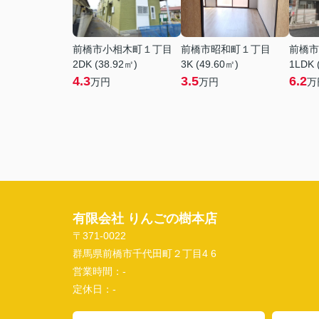
前橋市小相木町１丁目
前橋市昭和町１丁目
前橋市
2DK (38.92㎡)
3K (49.60㎡)
1LDK 
4.3
3.5
6.2
万円
万円
万
有限会社 りんごの樹本店
〒371-0022
群馬県前橋市千代田町２丁目4 6
営業時間：
-
定休日：
-