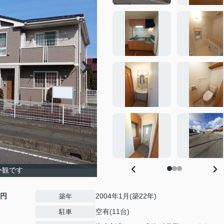
外観です
0円
2004年1月(築22年)
築年
空有(11台)
駐車