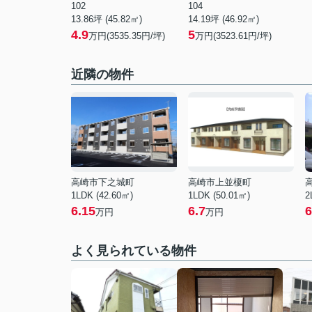
102
104
13.86坪 (45.82㎡)
14.19坪 (46.92㎡)
4.9
5
万円(3535.35円/坪)
万円(3523.61円/坪)
近隣の物件
高崎市下之城町
高崎市上並榎町
1LDK (42.60㎡)
1LDK (50.01㎡)
2
6.15
6.7
6
万円
万円
よく見られている物件