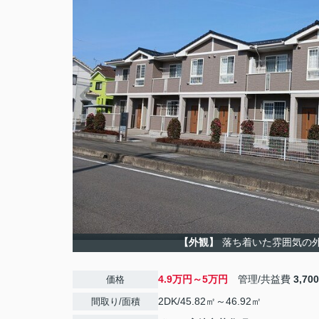
【外観】
落ち着いた雰囲気の
4.9万円～5万円
管理/共益費
3,70
価格
2DK/45.82㎡～46.92㎡
間取り/面積