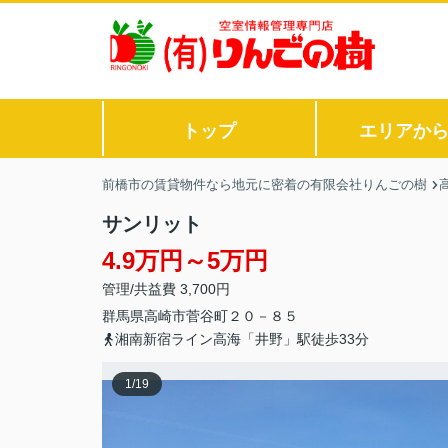
トップ
エリアか
前橋市の賃貸物件なら地元に密着の有限会社りんごの樹
サンリット
4.9万円～5万円
管理/共益費 3,700円
群馬県
高崎市
菅谷町
２０－８５
湘南新宿ライン高海「井野」駅徒歩33分
1
/
19