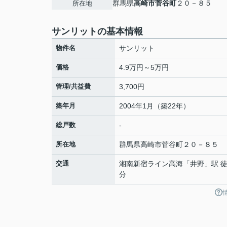
群馬県
高崎市
菅谷町
２０－８５
所在地
サンリットの基本情報
物件名
サンリット
価格
4.9万円～5万円
管理/共益費
3,700円
築年月
2004年1月（築22年）
総戸数
-
所在地
群馬県
高崎市
菅谷町
２０－８５
交通
湘南新宿ライン高海
「
井野
」駅 徒
分