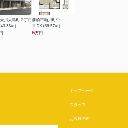
天川大島町２丁目
前橋市粕川町中
(43.36㎡)
1LDK (39.57㎡)
5
円
万円
トップページ
スタッフ
お客様の声