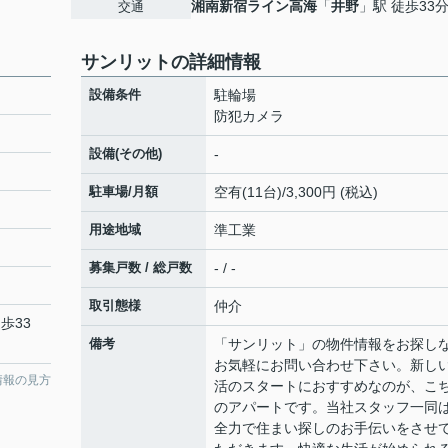
湘南新宿ライン高海
「
井野
」駅 徒歩33
交通
サンリットの詳細情報
設備条件
駐輪場
防犯カメラ
設備(その他)
-
駐車場/月額
空有(11台)/3,300円 (税込)
用途地域
準工業
募集戸数 / 総戸数
- / -
取引態様
仲介
歩33
備考
「サンリット」の物件情報をお探し
お気軽にお問い合わせ下さい。新し
情報の見方
活のスタートにおすすめなのが、こ
のアパートです。当社スタッフ一同
全力で住まい探しのお手伝いをさせ