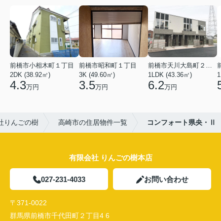
前橋市小相木町１丁目
前橋市昭和町１丁目
前橋市天川大島町２丁目
2DK (38.92㎡)
3K (49.60㎡)
1LDK (43.36㎡)
1
4.3
3.5
6.2
万円
万円
万円
社りんごの樹
高崎市の住居物件一覧
コンフォート県央・Ⅱ
有限会社 りんごの樹本店
027-231-4033
お問い合わせ
〒371-0022
群馬県前橋市千代田町２丁目4 6