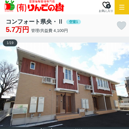
0
お気に入り
コンフォート県央・Ⅱ
空室1
5.7万円
管理/共益費 4,100円
1
/
19