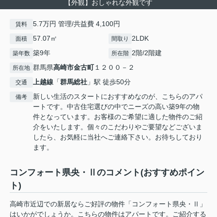
【外観】おしゃれな外観です
5.7万円 管理/共益費 4,100円
賃料
57.07㎡
2LDK
面積
間取り
築9年
2階/2階建
築年数
所在階
群馬県
高崎市
金古町
１２００－２
所在地
上越線
「
群馬総社
」駅 徒歩50分
交通
新しい生活のスタートにおすすめなのが、こちらのアパ
備考
ートです。中古住宅選びの中でニーズの高い築9年の物
件となっています。お客様のご希望に適した物件のご紹
介をいたします。個々のこだわりやご要望などございま
したら、お気軽に当社へご連絡下さい。お待ちしており
ます。
コンフォート県央・Ⅱのコメント(おすすめポイン
ト)
高崎市近辺での新居ならご好評の物件「コンフォート県央・Ⅱ」
はいかがでしょうか。こちらの物件はアパートです。ご紹介する