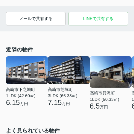
メールで共有する
LINEで共有する
近隣の物件
高崎市下之城町
高崎市芝塚町
高崎市貝沢町
1LDK (42.60㎡)
3LDK (66.33㎡)
1LDK (50.33㎡)
1
6.15
7.15
万円
万円
6.5
万円
よく見られている物件