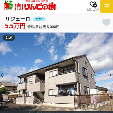
0
お気に入り
リジェーロ
空室1
5.5万円
管理/共益費 5,000円
1
/
16