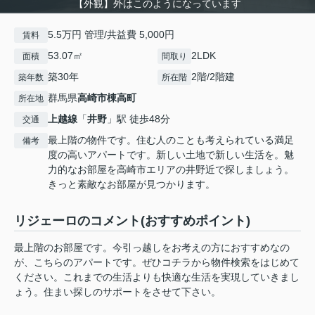
【外観】外はこのようになっています
5.5万円 管理/共益費 5,000円
賃料
53.07㎡
2LDK
面積
間取り
築30年
2階/2階建
築年数
所在階
群馬県
高崎市
棟高町
所在地
上越線
「
井野
」駅 徒歩48分
交通
最上階の物件です。住む人のことも考えられている満足
備考
度の高いアパートです。新しい土地で新しい生活を。魅
力的なお部屋を高崎市エリアの井野近で探しましょう。
きっと素敵なお部屋が見つかります。
リジェーロのコメント(おすすめポイント)
最上階のお部屋です。今引っ越しをお考えの方におすすめなの
が、こちらのアパートです。ぜひコチラから物件検索をはじめて
ください。これまでの生活よりも快適な生活を実現していきまし
ょう。住まい探しのサポートをさせて下さい。