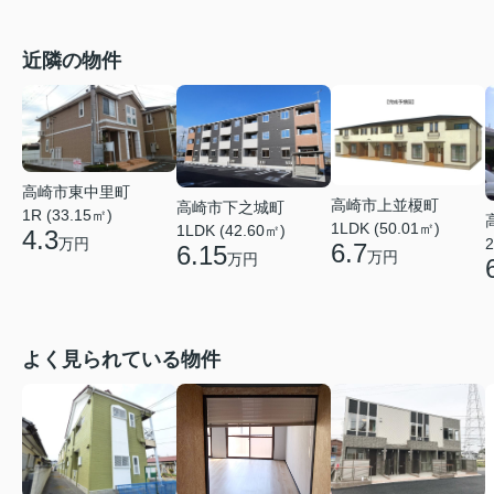
近隣の物件
高崎市東中里町
高崎市上並榎町
高崎市下之城町
1R (33.15㎡)
1LDK (50.01㎡)
1LDK (42.60㎡)
4.3
万円
2
6.7
6.15
万円
万円
よく見られている物件