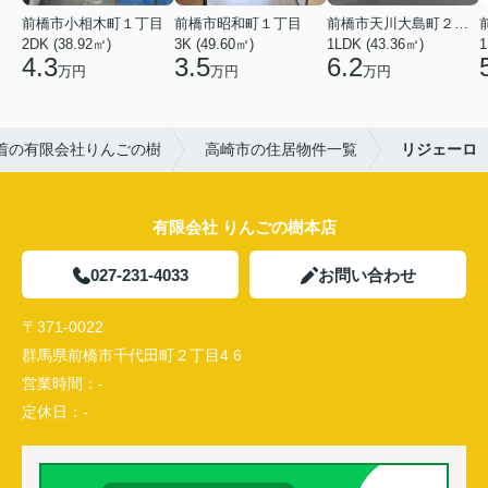
前橋市小相木町１丁目
前橋市昭和町１丁目
前橋市天川大島町２丁目
2DK (38.92㎡)
3K (49.60㎡)
1LDK (43.36㎡)
1
4.3
3.5
6.2
万円
万円
万円
着の有限会社りんごの樹
高崎市の住居物件一覧
リジェーロ
有限会社 りんごの樹本店
027-231-4033
お問い合わせ
〒371-0022
群馬県前橋市千代田町２丁目4 6
営業時間：
-
定休日：
-