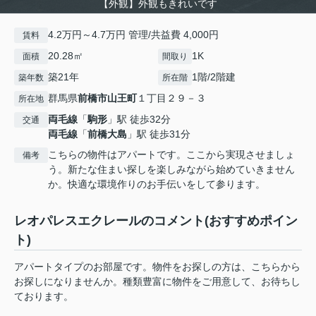
【外観】外観もきれいです
4.2万円～4.7万円 管理/共益費 4,000円
賃料
20.28㎡
1K
面積
間取り
築21年
1階/2階建
築年数
所在階
群馬県
前橋市
山王町
１丁目２９－３
所在地
両毛線
「
駒形
」駅 徒歩32分
交通
両毛線
「
前橋大島
」駅 徒歩31分
こちらの物件はアパートです。ここから実現させましょ
備考
う。新たな住まい探しを楽しみながら始めていきません
か。快適な環境作りのお手伝いをして参ります。
レオパレスエクレールのコメント(おすすめポイン
ト)
アパートタイプのお部屋です。物件をお探しの方は、こちらから
お探しになりませんか。種類豊富に物件をご用意して、お待ちし
ております。