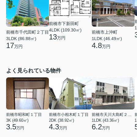
前橋市下新田町
1
4LDK (109.30㎡)
前橋市千代田町２丁目
前橋市上沖町
13
万円
3LDK (86.88㎡)
1LDK (46.49㎡)
17
4.8
万円
万円
よく見られている物件
前橋市昭和町１丁目
前橋市小相木町１丁目
前橋市天川大島町２丁目
3K (49.60㎡)
2DK (38.92㎡)
1LDK (43.36㎡)
1
3.5
4.3
6.2
万円
万円
万円