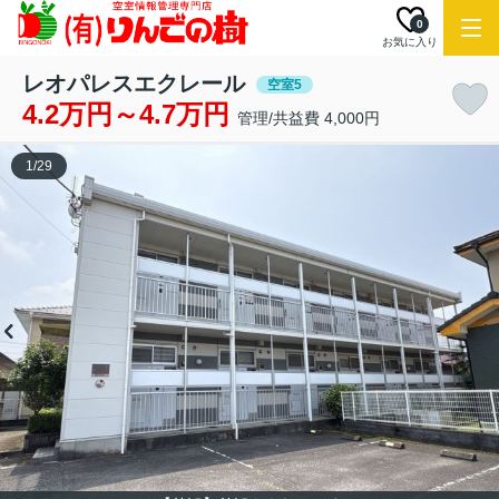
0
お気に入り
レオパレスエクレール
空室5
4.2万円～4.7万円
管理/共益費 4,000円
1
/
29