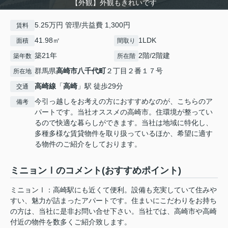
【外観】外観もきれいです
5.25万円 管理/共益費 1,300円
賃料
41.98㎡
1LDK
面積
間取り
築21年
2階/2階建
築年数
所在階
群馬県
高崎市
八千代町
２丁目２番１７号
所在地
高崎線
「
高崎
」駅 徒歩29分
交通
今引っ越しをお考えの方におすすめなのが、こちらのア
備考
パートです。当社オススメの高崎市。住環境が整ってい
るので快適な暮らしができます。当社は地域に特化し、
多種多様な賃貸物件を取り扱っているほか、希望に適す
る物件のご紹介をしております。
ミニョンⅠのコメント(おすすめポイント)
ミニョンⅠ：高崎駅にも近くて便利。設備も充実していて住みや
すい、魅力が詰まったアパートです。住まいにこだわりをお持ち
の方は、当社に是非お問い合せ下さい。当社では、高崎市や高崎
付近の物件を数多くご紹介致します。