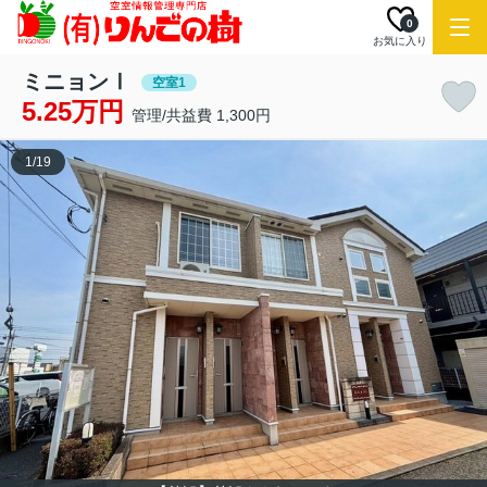
0
お気に入り
ミニョンⅠ
空室1
5.25万円
管理/共益費 1,300円
1
/
19