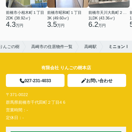
前橋市小相木町１丁目
前橋市昭和町１丁目
前橋市天川大島町２丁目
2DK (38.92㎡)
3K (49.60㎡)
1LDK (43.36㎡)
1
4.3
3.5
6.2
万円
万円
万円
りんごの樹
高崎市の住居物件一覧
高崎駅
ミニョンⅠ
有限会社 りんごの樹本店
027-231-4033
お問い合わせ
〒371-0022
群馬県前橋市千代田町２丁目4 6
営業時間：
-
定休日：
-