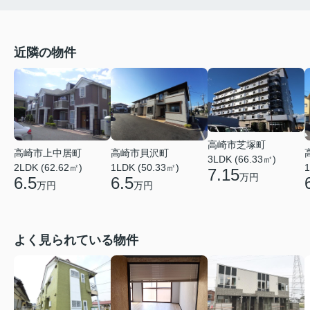
近隣の物件
高崎市芝塚町
高崎市上中居町
高崎市貝沢町
3LDK (66.33㎡)
2LDK (62.62㎡)
1LDK (50.33㎡)
1
7.15
万円
6.5
6.5
万円
万円
よく見られている物件