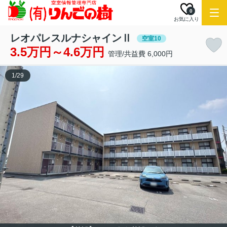
0
お気に入り
レオパレスルナシャインⅡ
空室10
3.5万円～4.6万円
管理/共益費 6,000円
1
/
29