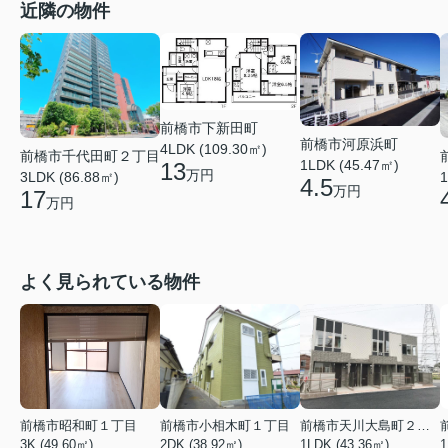
近隣の物件
前橋市下新田町
前橋市河原浜町
4LDK (109.30㎡)
前橋市千代田町２丁目
1LDK (45.47㎡)
13
万円
1
3LDK (86.88㎡)
4.5
万円
17
万円
よく見られている物件
前橋市昭和町１丁目
前橋市小相木町１丁目
前橋市天川大島町２丁目
3K (49.60㎡)
2DK (38.92㎡)
1LDK (43.36㎡)
1