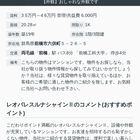
【外観】おしゃれな外観です
3.5万円～4.6万円 管理/共益費 6,000円
賃料
20.28㎡
1K
面積
間取り
築19年
1階/3階建
築年数
所在階
群馬県
前橋市
六供町
５－２６－５
所在地
両毛線
「
前橋
」駅 バス8分 「前橋工科大学」 停歩4分
交通
こちらの物件はマンションです。物件をお探しなら、当
備考
社が取り扱う物件情報から探してみてはいかがでしょう
か？当社は、様々な賃貸物件を取り揃えているほか、お
客様のご希望に適した物件のご紹介を致します。お気軽
に当社へお問い合わせ下さい。
レオパレスルナシャインⅡのコメント(おすすめポ
イント)
こだわりポイント満載のレオパレスルナシャインⅡ。設備や外観
が充実しているマンションです。お友達を招待するのも恥ずかし
くない物件。当社がご紹介する賃貸物件は、便利で楽しい暮らし