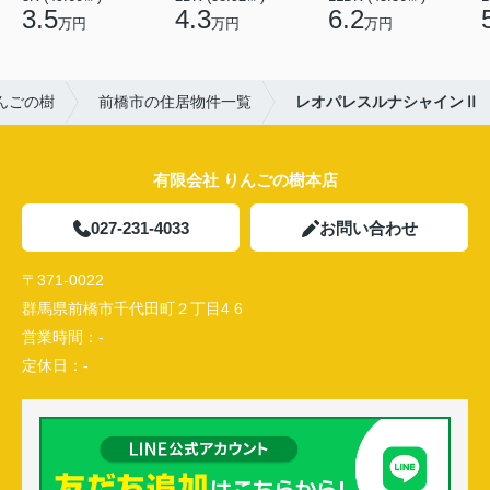
3.5
4.3
6.2
万円
万円
万円
んごの樹
前橋市の住居物件一覧
レオパレスルナシャインⅡ
有限会社 りんごの樹本店
027-231-4033
お問い合わせ
〒371-0022
群馬県前橋市千代田町２丁目4 6
営業時間：
-
定休日：
-