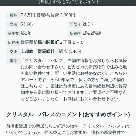
【外観】外観も気になるポイント
7.8万円 管理/共益費 2,900円
賃料
53.68㎡
2LDK
面積
間取り
築1年
1階/2階建
築年数
所在階
群馬県
前橋市
関根町
２丁目１－５
所在地
上越線
「
群馬総社
」駅 徒歩46分
交通
「クリスタル パレス」の物件情報をお探しならお気軽
備考
にお問い合わせ下さい。ピカピカの新築物件で住み心地
も良い物件です。新しい生活にお勧めなのが、こちらの
アパートです。令和7年築で、多くの方がご満足の物件
はこちらです。当社は前橋市にある群馬総社周辺の賃貸
物件を豊富に取り扱っております。ご要望やご不明な点
などございましたら、お気軽にお問い合わせ下さい。
クリスタル パレスのコメント(おすすめポイント)
前橋市近辺での新居ならご好評の物件「クリスタル パレス」は
いかがでしょうか。住み替えにもおすすめ、憧れの新築物件で