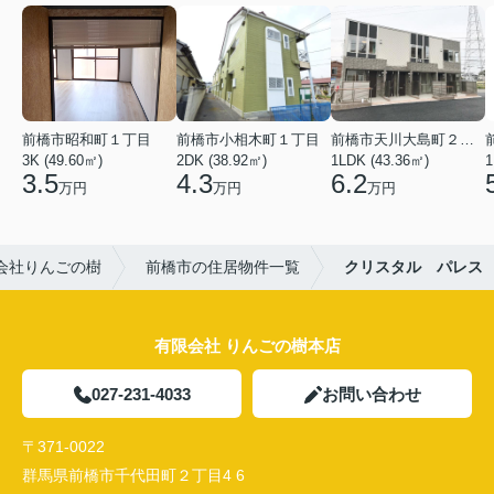
前橋市昭和町１丁目
前橋市小相木町１丁目
前橋市天川大島町２丁目
3K (49.60㎡)
2DK (38.92㎡)
1LDK (43.36㎡)
1
3.5
4.3
6.2
万円
万円
万円
会社りんごの樹
前橋市の住居物件一覧
クリスタル パレス
有限会社 りんごの樹本店
027-231-4033
お問い合わせ
〒371-0022
群馬県前橋市千代田町２丁目4 6