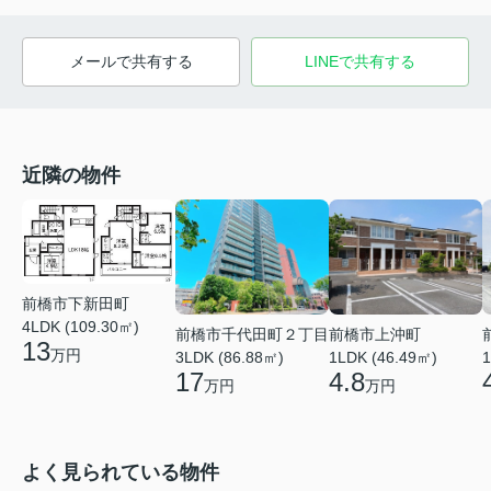
メールで共有する
LINEで共有する
近隣の物件
前橋市下新田町
4LDK (109.30㎡)
前橋市千代田町２丁目
前橋市上沖町
13
万円
1
3LDK (86.88㎡)
1LDK (46.49㎡)
17
4.8
万円
万円
よく見られている物件