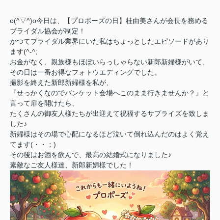
o(^▽^)o今日は、【プロポーズの日】桂由美さんが会長を務める
ブライダル協会が制定！
かつてブライダル業界にいた私はちょっとしたエピソードがあり
ます(^-^;
お金がなく、親族様もほぼいらっしゃらない新郎新婦様がいて、
その日は一番お得なフォトウエディングでした。
撮影を終えた新郎新婦様を私が、
『せっかくなのでバンケット会場へこのまま行きませんか？』と
言って扉を開けたら、
たくさんの御友人様たちが出迎えて祝福するサプライズを致しま
した♪
新婦様はその場で心配になるほど泣いて倒れ込んだのはよく覚え
てます(・・；)
その後はお酒を飲んで、最高の結婚式になりました♪
素敵なご友人様達、新郎新婦様でした！