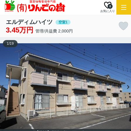
0
お気に入り
エルディムハイツ
空室1
3.45万円
管理/共益費 2,000円
1
/
19