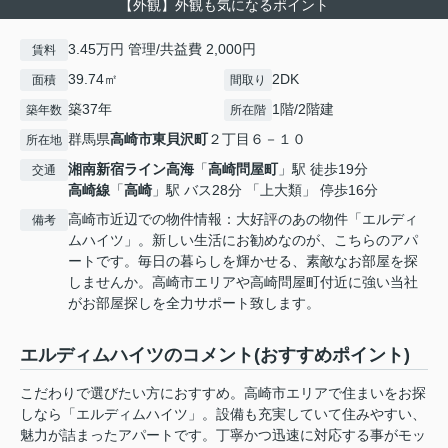
【外観】外観も気になるポイント
3.45万円 管理/共益費 2,000円
賃料
39.74㎡
2DK
面積
間取り
築37年
1階/2階建
築年数
所在階
群馬県
高崎市
東貝沢町
２丁目６－１０
所在地
湘南新宿ライン高海
「
高崎問屋町
」駅 徒歩19分
交通
高崎線
「
高崎
」駅 バス28分 「上大類」 停歩16分
高崎市近辺での物件情報：大好評のあの物件「エルディ
備考
ムハイツ」。新しい生活にお勧めなのが、こちらのアパ
ートです。毎日の暮らしを輝かせる、素敵なお部屋を探
しませんか。高崎市エリアや高崎問屋町付近に強い当社
がお部屋探しを全力サポート致します。
エルディムハイツのコメント(おすすめポイント)
こだわりで選びたい方におすすめ。高崎市エリアで住まいをお探
しなら「エルディムハイツ」。設備も充実していて住みやすい、
魅力が詰まったアパートです。丁寧かつ迅速に対応する事がモッ