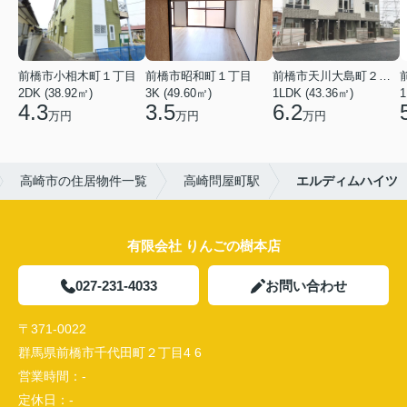
前橋市小相木町１丁目
前橋市昭和町１丁目
前橋市天川大島町２丁目
2DK (38.92㎡)
3K (49.60㎡)
1LDK (43.36㎡)
1
4.3
3.5
6.2
万円
万円
万円
高崎市の住居物件一覧
高崎問屋町駅
エルディムハイツ
有限会社 りんごの樹本店
027-231-4033
お問い合わせ
〒371-0022
群馬県前橋市千代田町２丁目4 6
営業時間：
-
定休日：
-