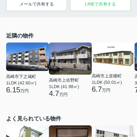
メールで共有する
LINEで共有する
近隣の物件
高崎市上並榎町
高崎市下之城町
高崎市上佐野町
1LDK (50.01㎡)
1LDK (42.60㎡)
3
1LDK (41.98㎡)
6.7
6.15
万円
万円
4.7
万円
よく見られている物件