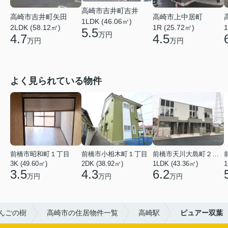
高崎市吉井町吉井
高崎市吉井町矢田
高崎市上中居町
1LDK (46.06㎡)
2LDK (58.12㎡)
1R (25.72㎡)
1
5.5
万円
4.7
4.5
万円
万円
よく見られている物件
前橋市昭和町１丁目
前橋市小相木町１丁目
前橋市天川大島町２丁目
3K (49.60㎡)
2DK (38.92㎡)
1LDK (43.36㎡)
1
3.5
4.3
6.2
万円
万円
万円
んごの樹
高崎市の住居物件一覧
高崎駅
ピュアー双葉