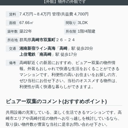
【外観】物件の外観です
7.4万円～8.4万円 管理/共益費 4,700円
賃料
67.66㎡
3LDK
面積
間取り
築22年
1階/4階建
築年数
所在階
群馬県
高崎市
双葉町
２６－２４
所在地
湘南新宿ライン高海
「
高崎
」駅 徒歩20分
交通
上信電鉄
「
南高崎
」駅 徒歩17分
高崎駅近くの新居におすすめ、ピュアー双葉の物件情
備考
報。外装もおしゃれで快適な生活をおくることができる
マンションです。利便性の高いお住まいをお探しの方、
ぜひ当社にお任せ下さい。当社のオススメする物件は、
利便性が高く快適な暮らしができますよ。
ピュアー双葉のコメント(おすすめポイント)
共用設備の充実している、楽しく生活できるマンションです。高
崎市エリアや高崎付近の物件へお引っ越しを検討しているなら、
取り扱い物件数が豊富な当社に是非お問い合わせ下さい。