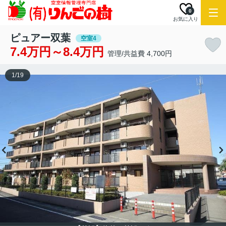
0
お気に入り
ピュアー双葉
空室4
7.4万円～8.4万円
管理/共益費 4,700円
1
/
19