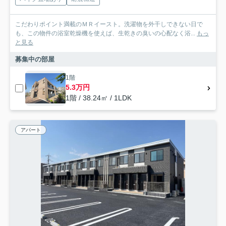
こだわりポイント満載のＭＲイースト。洗濯物を外干しできない日で
も、この物件の浴室乾燥機を使えば、生乾きの臭いの心配なく浴...
もっ
と見る
募集中の部屋
1階
5.3万円
1階 / 38.24㎡ / 1LDK
アパート