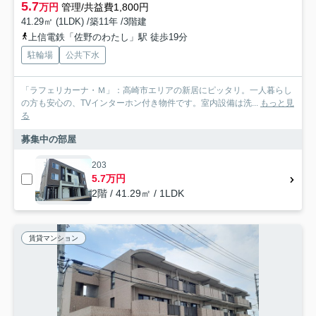
5.7
万円
管理/共益費1,800円
41.29㎡ (1LDK) /築11年 /3階建
上信電鉄「佐野のわたし」駅 徒歩19分
駐輪場
公共下水
「ラフェリカーナ・Ｍ」：高崎市エリアの新居にピッタリ。一人暮らし
の方も安心の、TVインターホン付き物件です。室内設備は洗...
もっと見
る
募集中の部屋
203
5.7万円
2階 / 41.29㎡ / 1LDK
賃貸マンション