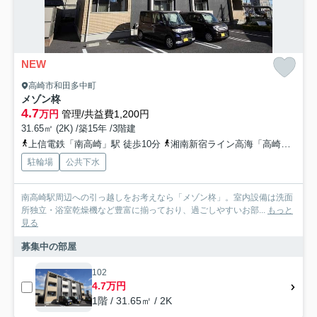
NEW
高崎市和田多中町
メゾン柊
4.7
万円
管理/共益費1,200円
31.65㎡ (2K) /築15年 /3階建
上信電鉄「南高崎」駅 徒歩10分
湘南新宿ライン高海「高崎」駅 徒歩22分
駐輪場
公共下水
南高崎駅周辺への引っ越しをお考えなら「メゾン柊」。室内設備は洗面
所独立・浴室乾燥機など豊富に揃っており、過ごしやすいお部...
もっと
見る
募集中の部屋
102
4.7万円
1階 / 31.65㎡ / 2K