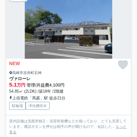
NEW
高崎市吉井町石神
ヴァローレ
5.1
万円
管理/共益費4,100円
54.85㎡ (2LDK) /築18年 /2階建
上信電鉄「馬庭」駅 徒歩21分
駐輪場
浄化槽排水
室内設備は洗面所独立・浴室乾燥機などが揃っており、とても充実して
います。通話ボタンを押せば相手の声が聞けるので、会話した...
もっと
見る