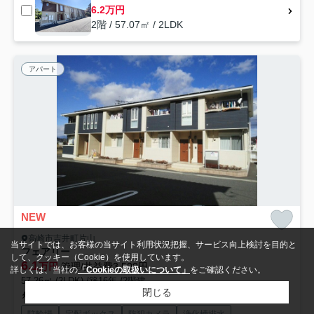
6.2万円
2階 / 57.07㎡ / 2LDK
アパート
NEW
高崎市吉井町片山
当サイトでは、お客様の当サイト利用状況把握、サービス向上検討を目的と
フェアリー
して、クッキー（Cookie）を使用しています。
6.1
万円
管理/共益費3,500円
詳しくは、当社の
「Cookieの取扱いについて」
をご確認ください。
57.26㎡ (2LDK) /築16年 /2階建
閉じる
上信電鉄「西吉井」駅 徒歩6分
上信電鉄「吉井」駅 徒歩25分
駐輪場
宅配ボックス
防犯カメラ
浄化槽排水