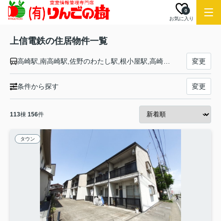
0
お気に入り
上信電鉄の住居物件一覧
高崎駅,南高崎駅,佐野のわたし駅,根小屋駅,高崎商科大学前駅,山名駅,西山名駅,馬庭駅,吉井駅,西吉井駅,上州新屋駅,上州福島駅,東富岡駅,上州富岡駅,西富岡駅,上州七日市駅,上州一ノ宮駅,神農原駅,南蛇井駅,千平駅,下仁田駅
変更
条件から探す
変更
113
棟
156
件
タウン