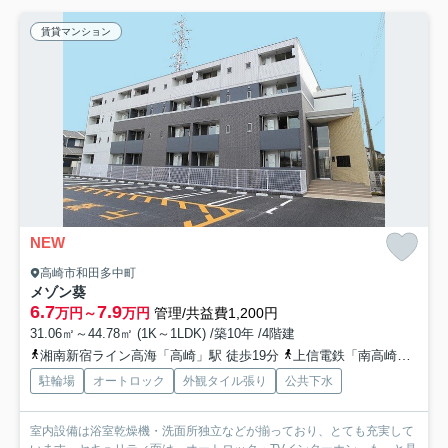
賃貸マンション
NEW
高崎市和田多中町
メゾン葵
6.7
7.9
万円～
万円
管理/共益費1,200円
31.06㎡～44.78㎡ (1K～1LDK) /築10年 /4階建
湘南新宿ライン高海「高崎」駅 徒歩19分
上信電鉄「南高崎」駅 徒歩7分
駐輪場
オートロック
外観タイル張り
公共下水
室内設備は浴室乾燥機・洗面所独立などが揃っており、とても充実して