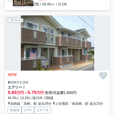
2階 / 58.86㎡ / 2LDK
アパート
NEW
高崎市石原町
エアリーⅠ
5.65
5.75
万円～
万円
管理/共益費1,800円
46.09㎡ (1LDK) /築15年 /2階建
高崎線「高崎」駅 徒歩28分
上信電鉄「南高崎」駅 徒歩23分
駐輪場
CATV
公共下水