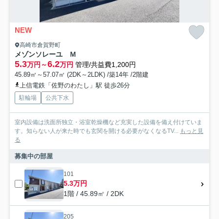
NEW
高崎市倉賀野町
メゾンソレーユ Ｍ
5.3
6.2
万円～
万円
管理/共益費1,200円
45.89㎡～57.07㎡ (2DK～2LDK) /築14年 /2階建
上信電鉄「佐野のわたし」駅 徒歩26分
駐輪場
公共下水
室内設備は洗面所独立・浴室乾燥機など充実した設備を備え付けていま
す。知らない人が来た時でも玄関を開ける必要がなくなるTV...
もっと見
る
募集中の部屋
101
5.3万円
1階 / 45.89㎡ / 2DK
205