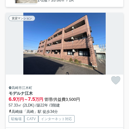
1-2階 / 33.00㎡ / 1K
賃貸マンション
高崎市江木町
モデルナ江木
6.9
7.5
万円～
万円
管理/共益費3,500円
57.33㎡ (2LDK) /築22年 /3階建
高崎線「高崎」駅 徒歩34分
駐輪場
CATV
インターネット対応