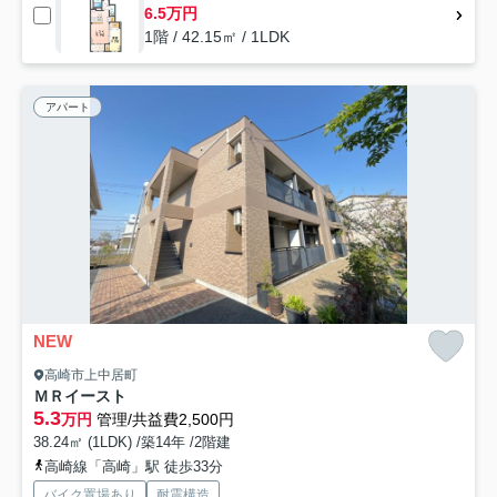
6.5万円
1階 / 42.15㎡ / 1LDK
アパート
NEW
高崎市上中居町
ＭＲイースト
5.3
万円
管理/共益費2,500円
38.24㎡ (1LDK) /築14年 /2階建
高崎線「高崎」駅 徒歩33分
バイク置場あり
耐震構造