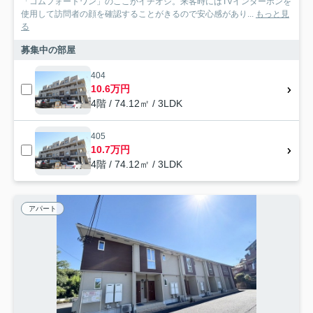
「コムフォートワン」のここがイチオシ。来客時にはTVインターホンを
使用して訪問者の顔を確認することがきるので安心感があり...
もっと見
る
募集中の部屋
404
10.6万円
4階 / 74.12㎡ / 3LDK
405
10.7万円
4階 / 74.12㎡ / 3LDK
アパート