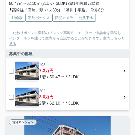
50.47㎡～62.10㎡ (2LDK～3LDK) /築1年未満 /2階建
高崎線「高崎」駅 バス30分 「浜川十字路」 停歩8分
駐輪場
宅配ボックス
防犯カメラ
公共下水
こだわりポイント満載のプレッソ高崎Ｆ。モニターで来訪者を確認し、
インターホンを通じて室内から会話することができます。室内...
もっと
見る
募集中の部屋
103
7.2万円
1階 / 50.47㎡ / 2LDK
202
8.6万円
2階 / 62.10㎡ / 3LDK
賃貸マンション