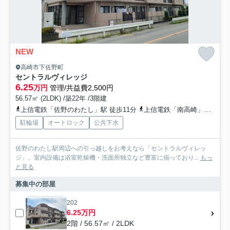
NEW
高崎市下佐野町
セントラルヴィレッジ
6.25
万円
管理/共益費2,500円
56.57㎡ (2LDK) /築22年 /3階建
上信電鉄「佐野のわたし」駅 徒歩11分
上信電鉄「南高崎」駅 徒歩28分
駐輪場
オートロック
公共下水
佐野のわたし駅周辺への引っ越しをお考えなら「セントラルヴィレッ
ジ」。室内設備は浴室乾燥機・洗面所独立など豊富に揃っており...
もっ
と見る
募集中の部屋
202
6.25万円
2階 / 56.57㎡ / 2LDK