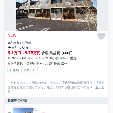
NEW
高崎市下佐野町
チェリッシュ
5.1
5.75
万円～
万円
管理/共益費1,600円
46.92㎡～64.87㎡ (2DK～2LDK) /築20年 /2階建
上信電鉄「佐野のわたし」駅 徒歩13分
駐輪場
公共下水
こだわりポイント満載のチェリッシュ。室内設備は洗面所独立・浴室乾
燥機など豊富に揃っており、過ごしやすいお部屋になっており...
もっと
見る
募集中の部屋
101