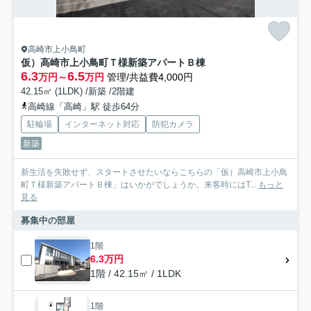
高崎市上小鳥町
仮）高崎市上小鳥町Ｔ様新築アパートＢ棟
6.3
6.5
万円～
万円
管理/共益費4,000円
42.15㎡ (1LDK) /新築 /2階建
高崎線「高崎」駅 徒歩64分
駐輪場
インターネット対応
防犯カメラ
新築
新生活を失敗せず、スタートさせたいならこちらの「仮）高崎市上小鳥
町Ｔ様新築アパートＢ棟」はいかがでしょうか。来客時にはT...
もっと
見る
募集中の部屋
1階
6.3万円
1階 / 42.15㎡ / 1LDK
1階