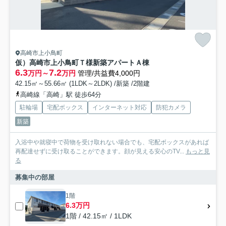
高崎市上小鳥町
仮）高崎市上小鳥町Ｔ様新築アパートＡ棟
6.3
7.2
万円～
万円
管理/共益費4,000円
42.15㎡～55.66㎡ (1LDK～2LDK) /新築 /2階建
高崎線「高崎」駅 徒歩64分
駐輪場
宅配ボックス
インターネット対応
防犯カメラ
新築
入浴中や就寝中で荷物を受け取れない場合でも、宅配ボックスがあれば
再配達せずに受け取ることができます。顔が見える安心のTV...
もっと見
る
募集中の部屋
1階
6.3万円
1階 / 42.15㎡ / 1LDK