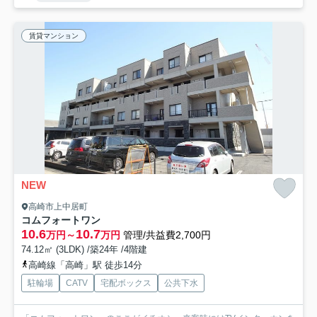
賃貸マンション
NEW
高崎市上中居町
コムフォートワン
10.6
10.7
万円～
万円
管理/共益費2,700円
74.12㎡ (3LDK) /築24年 /4階建
高崎線「高崎」駅 徒歩14分
駐輪場
CATV
宅配ボックス
公共下水