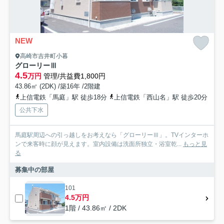
NEW
高崎市吉井町小暮
グローリーⅢ
4.5
万円
管理/共益費1,800円
43.86㎡ (2DK) /築16年 /2階建
上信電鉄「馬庭」駅 徒歩18分
上信電鉄「西山名」駅 徒歩20分
公共下水
馬庭駅周辺への引っ越しをお考えなら「グローリーⅢ」。TVインターホ
ンで来客時に顔が見えます。室内設備は洗面所独立・浴室乾...
もっと見
る
募集中の部屋
101
4.5万円
1階 / 43.86㎡ / 2DK