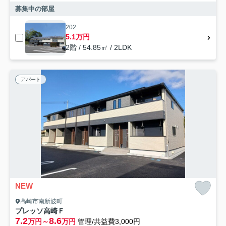
募集中の部屋
202
5.1万円
2階 / 54.85㎡ / 2LDK
アパート
NEW
高崎市南新波町
プレッソ高崎Ｆ
7.2
8.6
万円～
万円
管理/共益費3,000円