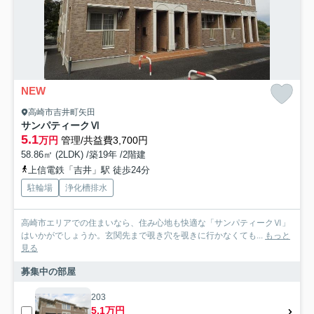
NEW
高崎市吉井町矢田
サンパティークⅥ
5.1
万円
管理/共益費3,700円
58.86㎡ (2LDK) /築19年 /2階建
上信電鉄「吉井」駅 徒歩24分
駐輪場
浄化槽排水
高崎市エリアでの住まいなら、住み心地も快適な「サンパティークⅥ」
はいかがでしょうか。玄関先まで覗き穴を覗きに行かなくても...
もっと
見る
募集中の部屋
203
5.1万円