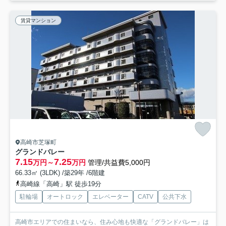
賃貸マンション
高崎市芝塚町
グランドバレー
7.15
7.25
万円～
万円
管理/共益費5,000円
66.33㎡ (3LDK) /築29年 /6階建
高崎線「高崎」駅 徒歩19分
駐輪場
オートロック
エレベーター
CATV
公共下水
高崎市エリアでの住まいなら、住み心地も快適な「グランドバレー」は