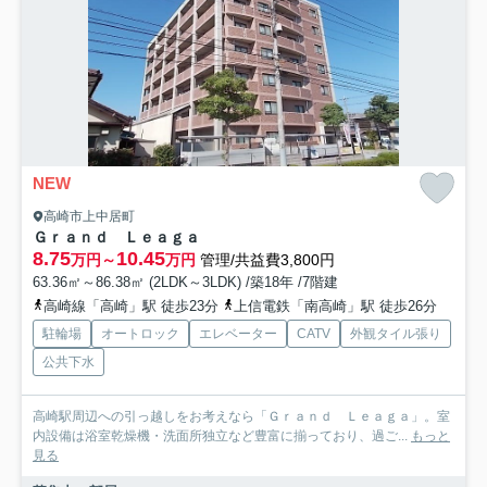
NEW
高崎市上中居町
Ｇｒａｎｄ Ｌｅａｇａ
8.75
10.45
万円～
万円
管理/共益費3,800円
63.36㎡～86.38㎡ (2LDK～3LDK) /築18年 /7階建
高崎線「高崎」駅 徒歩23分
上信電鉄「南高崎」駅 徒歩26分
駐輪場
オートロック
エレベーター
CATV
外観タイル張り
公共下水
高崎駅周辺への引っ越しをお考えなら「Ｇｒａｎｄ Ｌｅａｇａ」。室
内設備は浴室乾燥機・洗面所独立など豊富に揃っており、過ご...
もっと
見る