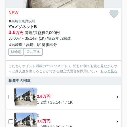
NEW
高崎市東貝沢町
Y'sメゾネットB
3.6
万円
管理/共益費2,000円
33.00㎡～35.14㎡ (1K) /築27年 /2階建
高崎線「高崎」駅 徒歩59分
駐輪場
公共下水
こだわりポイント満載のY'sメゾネットB。忙しい朝でも鏡を見ながらサ
ッと身支度を整えることができる独立洗面台を採用してい...
もっと見る
募集中の部屋
1
3.6万円
1-2階 / 35.14㎡ / 1K
3
3.6万円