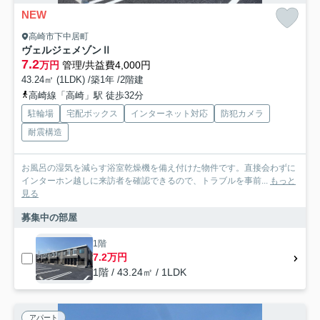
NEW
高崎市下中居町
ヴェルジェメゾンⅡ
7.2
万円
管理/共益費4,000円
43.24㎡ (1LDK) /築1年 /2階建
高崎線「高崎」駅 徒歩32分
駐輪場
宅配ボックス
インターネット対応
防犯カメラ
耐震構造
お風呂の湿気を減らす浴室乾燥機を備え付けた物件です。直接会わずに
インターホン越しに来訪者を確認できるので、トラブルを事前...
もっと
見る
募集中の部屋
1階
7.2万円
1階 / 43.24㎡ / 1LDK
アパート