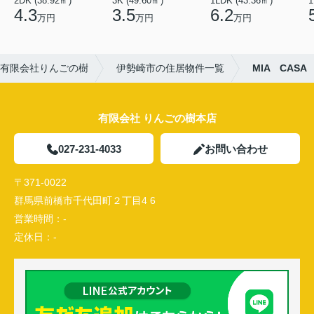
2DK (38.92㎡)
3K (49.60㎡)
1LDK (43.36㎡)
1
4.3
3.5
6.2
万円
万円
万円
有限会社りんごの樹
伊勢崎市の住居物件一覧
MIA CASA
有限会社 りんごの樹本店
027-231-4033
お問い合わせ
〒371-0022
群馬県前橋市千代田町２丁目4 6
営業時間：
-
定休日：
-