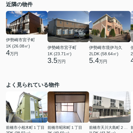
近隣の物件
伊勢崎市宮子町
1K (26.08㎡)
伊勢崎市宮子町
伊勢崎市境伊与久
4
万円
1K (23.71㎡)
2LDK (58.64㎡)
2
3.5
5.4
万円
万円
よく見られている物件
前橋市小相木町１丁目
前橋市昭和町１丁目
前橋市天川大島町２丁目