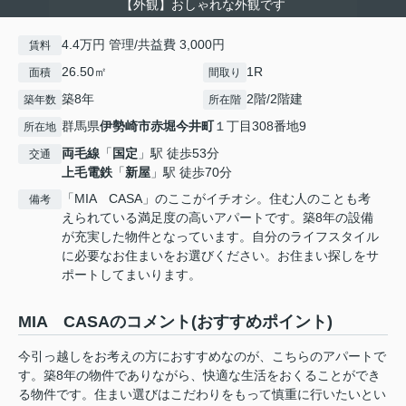
【外観】おしゃれな外観です
4.4万円 管理/共益費 3,000円
賃料
26.50㎡
1R
面積
間取り
築8年
2階/2階建
築年数
所在階
群馬県
伊勢崎市
赤堀今井町
１丁目308番地9
所在地
両毛線
「
国定
」駅 徒歩53分
交通
上毛電鉄
「
新屋
」駅 徒歩70分
「MIA CASA」のここがイチオシ。住む人のことも考
備考
えられている満足度の高いアパートです。築8年の設備
が充実した物件となっています。自分のライフスタイル
に必要なお住まいをお選びください。お住まい探しをサ
ポートしてまいります。
MIA CASAのコメント(おすすめポイント)
今引っ越しをお考えの方におすすめなのが、こちらのアパートで
す。築8年の物件でありながら、快適な生活をおくることができ
る物件です。住まい選びはこだわりをもって慎重に行いたいとい