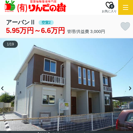
0
お気に入り
アーバンⅡ
空室2
5.95万円～6.6万円
管理/共益費 3,000円
1
/
19