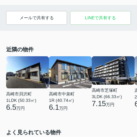
メールで共有する
LINEで共有する
近隣の物件
高崎市芝塚町
高崎市貝沢町
高崎市中泉町
3LDK (66.33㎡)
2
1LDK (50.33㎡)
1R (40.74㎡)
7.15
万円
6.5
6.1
万円
万円
よく見られている物件