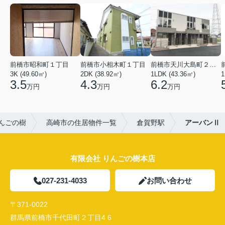
前橋市昭和町１丁目
前橋市小相木町１丁目
前橋市天川大島町２丁目
3K (49.60㎡)
2DK (38.92㎡)
1LDK (43.36㎡)
1
3.5
4.3
6.2
万円
万円
万円
んごの樹
高崎市の住居物件一覧
倉賀野駅
アーバンⅡ
有限会社 りんごの樹本店
027-231-4033
お問い合わせ
〒371-0022
群馬県前橋市千代田町２丁目4 6