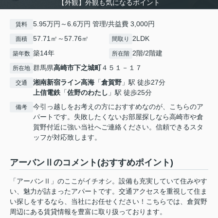
【外観】外観も気になるポイント
5.95万円～6.6万円 管理/共益費 3,000円
賃料
57.71㎡～57.76㎡
2LDK
面積
間取り
築14年
2階/2階建
築年数
所在階
群馬県
高崎市
下之城町
４５１－１７
所在地
湘南新宿ライン高海
「
倉賀野
」駅 徒歩27分
交通
上信電鉄
「
佐野のわたし
」駅 徒歩25分
今引っ越しをお考えの方におすすめなのが、こちらのア
備考
パートです。失敗したくないお部屋探しなら高崎市や倉
賀野付近に強い当社へご連絡ください。信頼できるスタ
ッフが対応致します。
アーバンⅡのコメント(おすすめポイント)
「アーバンⅡ」のここがイチオシ。設備も充実していて住みやす
い、魅力が詰まったアパートです。交通アクセスを重視して住ま
い探しをするなら、当社にお任せください！こちらでは、倉賀野
周辺にある賃貸情報を豊富に取り扱っております。