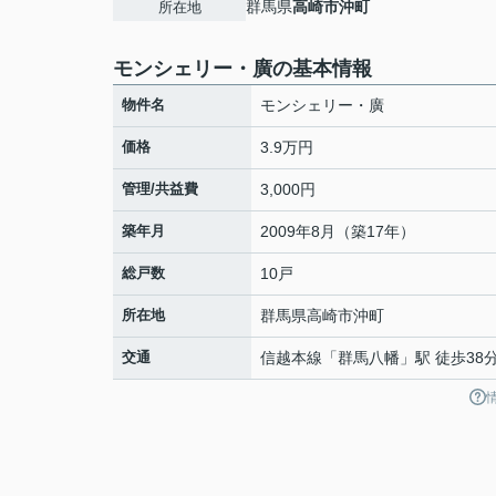
群馬県
高崎市
沖町
所在地
モンシェリー・廣の基本情報
物件名
モンシェリー・廣
価格
3.9万円
管理/共益費
3,000円
築年月
2009年8月（築17年）
総戸数
10戸
所在地
群馬県
高崎市
沖町
交通
信越本線
「
群馬八幡
」駅 徒歩38