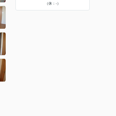
（休：-）