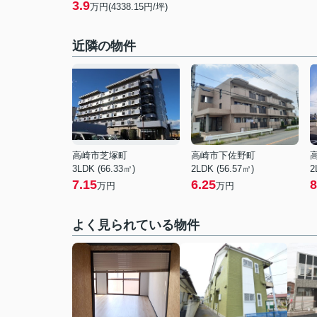
3.9
万円(4338.15円/坪)
近隣の物件
高崎市芝塚町
高崎市下佐野町
3LDK (66.33㎡)
2LDK (56.57㎡)
2
7.15
6.25
8
万円
万円
よく見られている物件