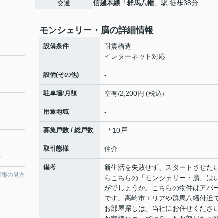
信越本線
「
群馬八幡
」駅 徒歩38分
交通
モンシェリー・廣の詳細情報
設備条件
耐震構造
インターネット対応
設備(その他)
-
駐車場/月額
空有/2,200円 (税込)
用途地域
-
募集戸数 / 総戸数
- / 10戸
取引態様
仲介
分
備考
新生活を失敗せず、スタートさせた
情報の見方
らこちらの「モンシェリー・廣」は
がでしょうか。こちらの物件はアパ
です。高崎市エリアや群馬八幡付近
お部屋探しは、当社にお任せくださ