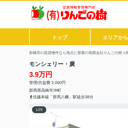
トップ
エリアか
前橋市の賃貸物件なら地元に密着の有限会社りんごの樹
モンシェリー・廣
3.9万円
管理/共益費 3,000円
群馬県
高崎市
沖町
信越本線「群馬八幡」駅徒歩38分
1
/
28