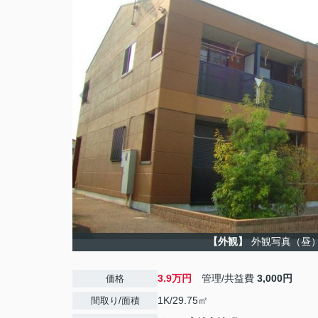
【外観】
外観写真（昼
3.9万円
管理/共益費
3,000円
価格
1K/29.75㎡
間取り/面積