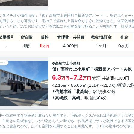
なるイチオシ物件情報：「仮）高崎市上豊岡町Ｔ様新築アパート」。収納はウォー
利用することも可能です。雨の日で濡れた上着や傘もすぐに乾燥できる、浴室乾燥
ているため、急なお出かけや不在の際にも荷物を受け取ることが可能です。顔が見える
部屋番号
所在階
賃料
管理費・共益費
敷金/保証金
礼金
6
-
1階
4,000円
1ヶ月
0ヶ月
万円
ート
高崎市
上小鳥町
仮）高崎市上小鳥町Ｔ様新築アパートＡ棟
6.3
7.2
万円～
万円
管理/共益費4,000円
42.15㎡～55.66㎡ (1LDK～2LDK) /新築 /
信越本線
「
北高崎
」駅 徒歩37分
高崎線
「
高崎
」駅 徒歩64分
中や就寝中で荷物を受け取れない場合でも、宅配ボックスがあれば再配達せずに受け
。生乾きの洗濯物をしっかり乾かしたい時でも、お風呂場でサッと乾燥できる浴室
ムなど豊富なので、広々と空間を利用することも可能です。1LDKの物件なのでキッ