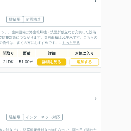
駐輪場
耐震構造
トシ」。室内設備は浴室乾燥機・洗面所独立など充実した設備
で防犯対策につながります。専有面積は51平米です。こちらの
物件は、多くの方におすすめです。...
もっと見る
間取り
面積
詳細
お気に入り
2LDK
51.00㎡
詳細を見る
追加する
駐輪場
インターネット対応
ホン付きです。浴室乾燥機付きの物件なので、雨の日で濡れた