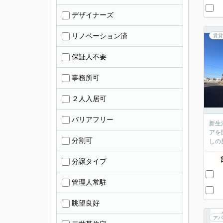
デザイナーズ
リノベーション済
賃貸
保証人不要
事務所可
２人入居可
バリアフリー
新生
アを
分割可
しの
分譲タイプ
管理人常駐
眺望良好
アパ