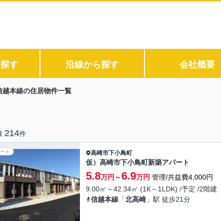
ら探す
沿線から探す
会社概要
信越本線の住居物件一覧
214
棟
件
ート
高崎市
下小鳥町
仮）高崎市下小鳥町新築アパート
5.8
6.9
万円～
万円
管理/共益費4,000円
9.00㎡～42.34㎡ (1K～1LDK) /予定 /2階建
信越本線
「
北高崎
」駅 徒歩21分