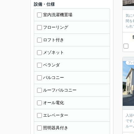
設備・仕様
室内洗濯機置場
気に
間を
られ
フローリング
ロフト付き
メゾネット
アパ
ベランダ
バルコニー
ルーフバルコニー
オール電化
エレベーター
入浴
です
ルー
照明器具付き