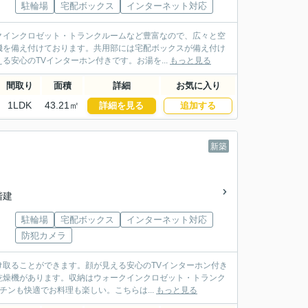
駐輪場
宅配ボックス
インターネット対応
クインクロゼット・トランクルームなど豊富なので、広々と空
機を備え付けております。共用部には宅配ボックスが備え付け
安心のTVインターホン付きです。お湯を...
もっと見る
間取り
面積
詳細
お気に入り
1LDK
43.21㎡
詳細を見る
追加する
新築
2階建
駐輪場
宅配ボックス
インターネット対応
防犯カメラ
取ることができます。顔が見える安心のTVインターホン付き
乾燥機があります。収納はウォークインクロゼット・トランク
チンも快適でお料理も楽しい。こちらは...
もっと見る