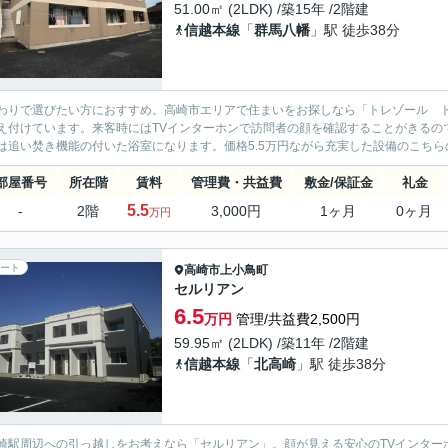
51.00㎡ (2LDK) /築15年 /2階建
信越本線
「
群馬八幡
」駅 徒歩38分
わりで選びたい方におすすめ。高崎市エリアで住まいをお探しなら「トレゾール 
え付けています。来客時にはTVインターホンで訪問者の顔を確認することがきるの
は追い焚き機能の付いた浴室になります。価格5.5万円ながら充実した設備のこちらの
部屋番号
所在階
賃料
管理費・共益費
敷金/保証金
礼金
5.5
-
2階
3,000円
1ヶ月
0ヶ月
万円
ート
高崎市
上小鳥町
セルリアン
6.5
万円
管理/共益費2,500円
59.95㎡ (2LDK) /築11年 /2階建
信越本線
「
北高崎
」駅 徒歩38分
崎駅周辺への引っ越しをお考えなら「セルリアン」。顔が見える安心のTVインター