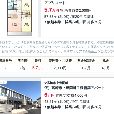
アプリコット
5.7
万円
管理/共益費2,000円
57.33㎡ (2LDK) /築20年 /2階建
信越本線
「
群馬八幡
」駅 徒歩75分
を残さずしっかりと衣類を乾燥させられるので生乾き臭も軽減される、浴室乾燥機付
ざいます。バストイレ別なので浴室のスペースを広く使えます。対面式キッチンな
。家賃を10万円以下に抑えることができます。高崎市エリアでの新生活をご検討の方
部屋番号
所在階
賃料
管理費・共益費
敷金/保証金
礼金
5.7
-
2階
2,000円
1ヶ月
0ヶ月
万円
ート
高崎市
上豊岡町
仮）高崎市上豊岡町Ｔ様新築アパート
6
万円
管理/共益費4,000円
43.21㎡ (1LDK) /予定 /2階建
信越本線
「
群馬八幡
」駅 徒歩20分