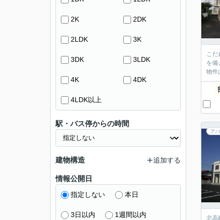
2K
2DK
2LDK
3K
こだ
3DK
3LDK
を備
物件
4K
4DK
4LDK以上
駅・バス停からの時間
アパ
建物構造
追加する
情報公開日
指定しない
本日
3日以内
1週間以内
北高