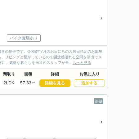
バイク置場あり
きの物件です。令和8年7月のお日にちの入居日指定のお部屋
ら、リビングと繋がっているので開放感溢れる空間を演出でき
に、素敵な暮らしを当社のスタッフが全...
もっと見る
間取り
面積
詳細
お気に入り
2LDK
57.33㎡
詳細を見る
追加する
新築