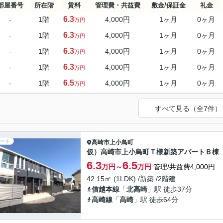
部屋番号
所在階
賃料
管理費・共益費
敷金/保証金
礼金
6.3
-
1階
4,000円
1ヶ月
0ヶ月
万円
6.3
-
1階
4,000円
1ヶ月
0ヶ月
万円
6.3
-
1階
4,000円
1ヶ月
0ヶ月
万円
6.3
-
1階
4,000円
1ヶ月
0ヶ月
万円
6.5
-
1階
4,000円
1ヶ月
0ヶ月
万円
すべて見る（全7件）
ート
高崎市
上小鳥町
仮）高崎市上小鳥町Ｔ様新築アパートＢ棟
6.3
6.5
万円～
万円
管理/共益費4,000円
42.15㎡ (1LDK) /新築 /2階建
信越本線
「
北高崎
」駅 徒歩37分
高崎線
「
高崎
」駅 徒歩64分