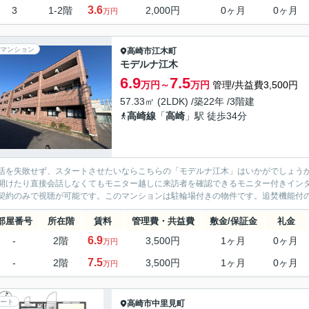
3.6
3
1-2階
2,000円
0ヶ月
0ヶ月
万円
マンション
高崎市
江木町
モデルナ江木
6.9
7.5
万円～
万円
管理/共益費3,500円
57.33㎡ (2LDK) /築22年 /3階建
高崎線
「
高崎
」駅 徒歩34分
活を失敗せず、スタートさせたいならこちらの「モデルナ江木」はいかがでしょう
開けたり直接会話しなくてもモニター越しに来訪者を確認できるモニター付きインタ
契約のみで視聴が可能です。このマンションは駐輪場付きの物件です。追焚機能付のお
部屋番号
所在階
賃料
管理費・共益費
敷金/保証金
礼金
6.9
-
2階
3,500円
1ヶ月
0ヶ月
万円
7.5
-
2階
3,500円
1ヶ月
0ヶ月
万円
ート
高崎市
中里見町