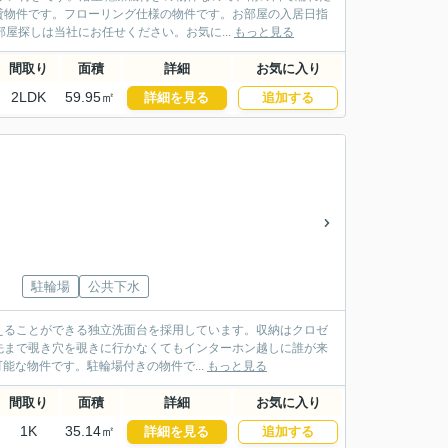
貸物件です。フローリング仕様の物件です。お部屋の入居日指
屋探しは当社にお任せください。お気に...
もっと見る
間取り
面積
詳細
お気に入り
2LDK
59.95㎡
詳細を見る
追加する
駐輪場
公共下水
整えることができる独立洗面台を採用しています。収納はクロゼ
先まで覗き穴を覗きに行かなくてもインターホン越しに誰が来
能な物件です。駐輪場付きの物件で...
もっと見る
間取り
面積
詳細
お気に入り
1K
35.14㎡
詳細を見る
追加する