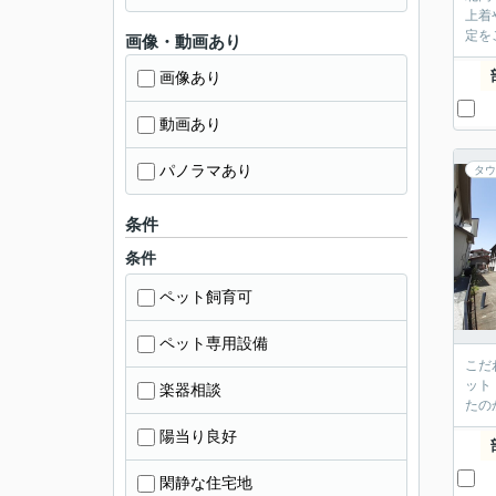
上着
定を
画像・動画あり
画像あり
動画あり
パノラマあり
タウ
条件
条件
ペット飼育可
ペット専用設備
こだ
ット
楽器相談
たの
陽当り良好
閑静な住宅地