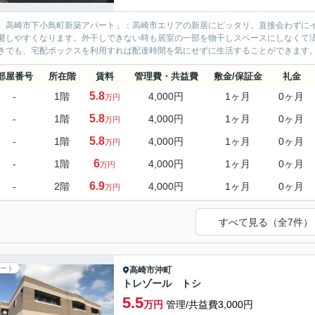
）高崎市下小鳥町新築アパート」：高崎市エリアの新居にピッタリ。直接会わずに
避しやすくなります。外干しできない時も居室の一部を物干しスペースにしなくて
きでも、宅配ボックスを利用すれば配達時間を気にせずに生活することができます。
部屋番号
所在階
賃料
管理費・共益費
敷金/保証金
礼金
5.8
-
1階
4,000円
1ヶ月
0ヶ月
万円
5.8
-
1階
4,000円
1ヶ月
0ヶ月
万円
5.8
-
1階
4,000円
1ヶ月
0ヶ月
万円
6
-
1階
4,000円
1ヶ月
0ヶ月
万円
6.9
-
2階
4,000円
1ヶ月
0ヶ月
万円
すべて見る（全7件）
ート
高崎市
沖町
トレゾール トシ
5.5
万円
管理/共益費3,000円