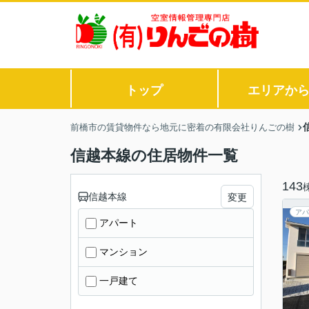
トップ
エリアか
前橋市の賃貸物件なら地元に密着の有限会社りんごの樹
信越本線の住居物件一覧
143
信越本線
変更
アパ
アパート
マンション
一戸建て