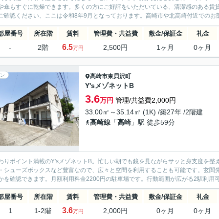
や傘もすぐに乾燥できます。多くの方にご好評をいただいている、清潔感のある賃
ご確認ください、ここは令和8年9月となっております。高崎市や北高崎付近でのお部
部屋番号
所在階
賃料
管理費・共益費
敷金/保証金
礼金
6.5
-
2階
2,500円
1ヶ月
0ヶ月
万円
ン
高崎市
東貝沢町
Y'sメゾネットB
3.6
万円
管理/共益費2,000円
33.00㎡～35.14㎡ (1K) /築27年 /2階建
高崎線
「
高崎
」駅 徒歩59分
わりポイント満載のY'sメゾネットB。忙しい朝でも鏡を見ながらサッと身支度を
・シューズボックスなど豊富なので、広々と空間を利用することも可能です。玄関
かを確認できます。月額利用料金2200円の駐車場です。行動範囲が広がる2駅利用可
部屋番号
所在階
賃料
管理費・共益費
敷金/保証金
礼金
3.6
1
1-2階
2,000円
0ヶ月
0ヶ月
万円