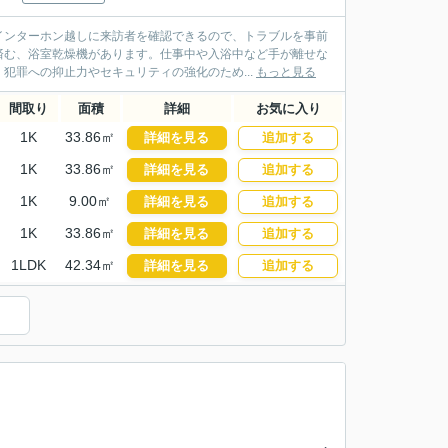
インターホン越しに来訪者を確認できるので、トラブルを事前
済む、浴室乾燥機があります。仕事中や入浴中など手が離せな
犯罪への抑止力やセキュリティの強化のため...
もっと見る
間取り
面積
詳細
お気に入り
1K
33.86㎡
詳細を見る
追加する
1K
33.86㎡
詳細を見る
追加する
1K
9.00㎡
詳細を見る
追加する
1K
33.86㎡
詳細を見る
追加する
1LDK
42.34㎡
詳細を見る
追加する