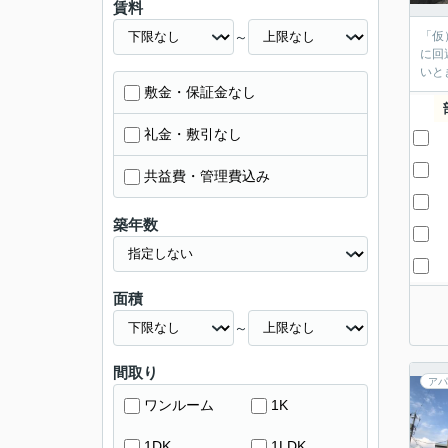
賃料
～
「仮
に回
いと
敷金・保証金なし
礼金・敷引なし
共益費・管理費込み
築年数
面積
～
間取り
アパ
ワンルーム
1K
1DK
1LDK