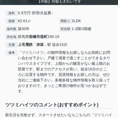
【外観】外観もきれいです
5.9万円 管理/共益費 -
賃料
62.61㎡
2LDK
面積
間取り
築30年
1-2階/2階建
築年数
所在階
群馬県
前橋市
堤町
190-19
所在地
上毛電鉄
「
赤坂
」駅 徒歩15分
交通
「ツツミハイツ」の物件情報をお探しならお気軽にお問
備考
い合わせ下さい。戸建て感覚で過ごすことができるタウ
ンハウスタイプです。上階からの騒音がない最上階のお
部屋です。駅までのアクセスが良い、徒歩15分のとこ
ろに位置する物件です。賃貸情報をお探しの方は、ぜひ
当社にご連絡下さい。多種多様な物件情報を取り扱って
おりますので、きっとご希望の物件が見つかるはずで
す。
ツツミハイツのコメント(おすすめポイント)
新生活を失敗せず、スタートさせたいならこちらの「ツツミハイ