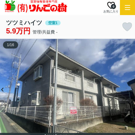
0
お気に入り
ツツミハイツ
空室1
5.9万円
管理/共益費 -
1
/
16