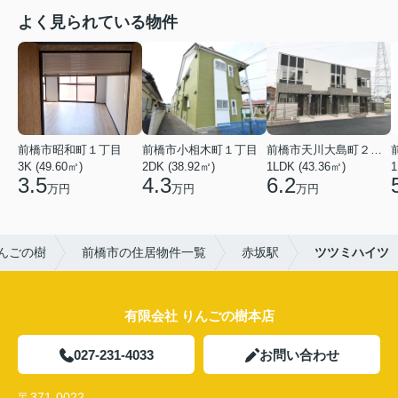
よく見られている物件
前橋市昭和町１丁目
前橋市小相木町１丁目
前橋市天川大島町２丁目
3K (49.60㎡)
2DK (38.92㎡)
1LDK (43.36㎡)
1
3.5
4.3
6.2
万円
万円
万円
んごの樹
前橋市の住居物件一覧
赤坂駅
ツツミハイツ
有限会社 りんごの樹本店
027-231-4033
お問い合わせ
〒371-0022