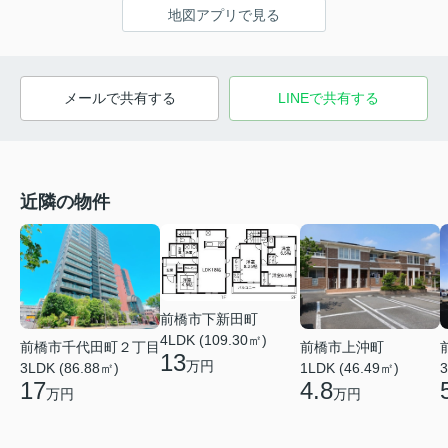
地図アプリで見る
メールで共有する
LINEで共有する
近隣の物件
前橋市下新田町
4LDK (109.30㎡)
前橋市千代田町２丁目
前橋市上沖町
13
万円
3LDK (86.88㎡)
1LDK (46.49㎡)
3
17
4.8
万円
万円