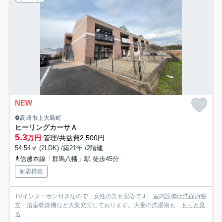
NEW
高崎市上大島町
ヒーリングカーサＡ
5.3
万円
管理/共益費2,500円
54.54㎡ (2LDK) /築21年 /2階建
信越本線「群馬八幡」駅 徒歩45分
耐震構造
TVインターホン付きなので、女性の方も安心です。室内設備は洗面所独
立・浴室乾燥機など大変充実しております。大量の洗濯物も...
もっと見
る