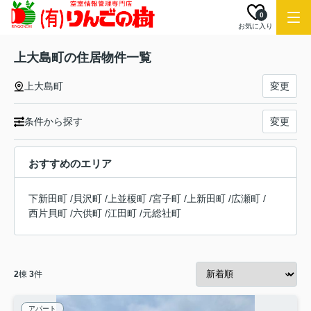
0
お気に入り
上大島町の住居物件一覧
上大島町
変更
条件から探す
変更
おすすめのエリア
下新田町
/
貝沢町
/
上並榎町
/
宮子町
/
上新田町
/
広瀬町
/
西片貝町
/
六供町
/
江田町
/
元総社町
2
棟
3
件
アパート