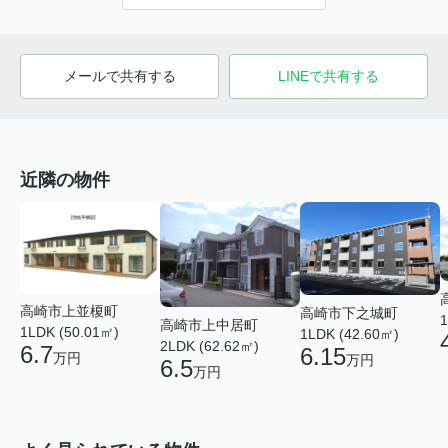
メールで共有する
LINEで共有する
近隣の物件
高崎市上並榎町
高崎市下之城町
1
高崎市上中居町
1LDK (50.01㎡)
1LDK (42.60㎡)
2LDK (62.62㎡)
6.7
6.15
万円
万円
6.5
万円