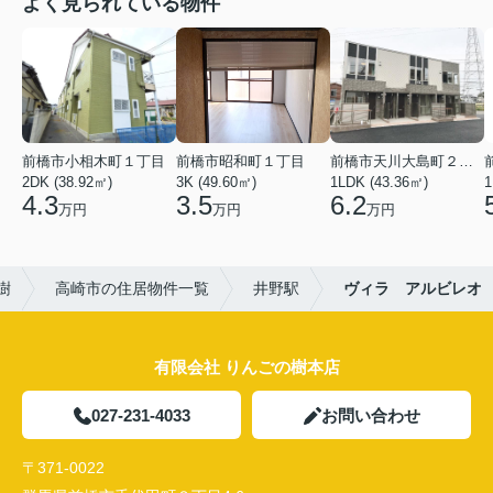
よく見られている物件
前橋市小相木町１丁目
前橋市昭和町１丁目
前橋市天川大島町２丁目
2DK (38.92㎡)
3K (49.60㎡)
1LDK (43.36㎡)
1
4.3
3.5
6.2
万円
万円
万円
樹
高崎市の住居物件一覧
井野駅
ヴィラ アルビレオ
有限会社 りんごの樹本店
027-231-4033
お問い合わせ
〒371-0022