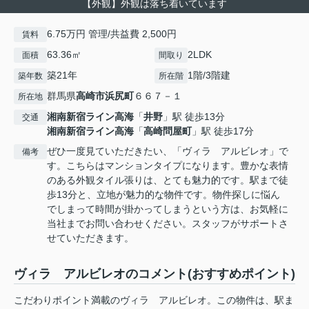
【外観】外観は落ち着いています
6.75万円 管理/共益費 2,500円
賃料
63.36㎡
2LDK
面積
間取り
築21年
1階/3階建
築年数
所在階
群馬県
高崎市
浜尻町
６６７－１
所在地
湘南新宿ライン高海
「
井野
」駅 徒歩13分
交通
湘南新宿ライン高海
「
高崎問屋町
」駅 徒歩17分
ぜひ一度見ていただきたい、「ヴィラ アルビレオ」で
備考
す。こちらはマンションタイプになります。豊かな表情
のある外観タイル張りは、とても魅力的です。駅まで徒
歩13分と、立地が魅力的な物件です。物件探しに悩ん
でしまって時間が掛かってしまうという方は、お気軽に
当社までお問い合わせください。スタッフがサポートさ
せていただきます。
ヴィラ アルビレオのコメント(おすすめポイント)
こだわりポイント満載のヴィラ アルビレオ。この物件は、駅ま