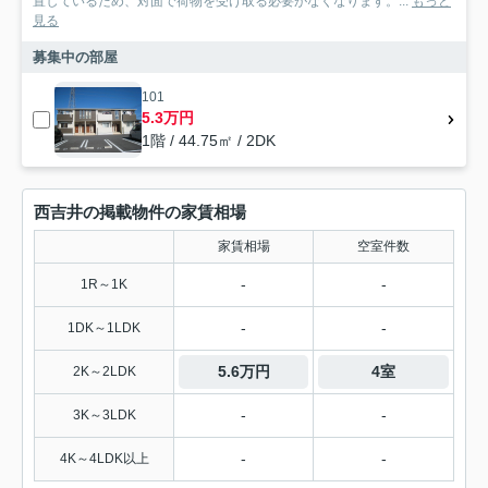
置しているため、対面で荷物を受け取る必要がなくなります。...
もっと
見る
募集中の部屋
101
5.3万円
1階 / 44.75㎡ / 2DK
西吉井の掲載物件の家賃相場
家賃相場
空室件数
-
-
1R～1K
-
-
1DK～1LDK
5.6万円
4室
2K～2LDK
-
-
3K～3LDK
-
-
4K～4LDK以上