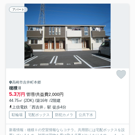
アパート
高崎市吉井町本郷
穂積Ⅱ
5.3
万円
管理/共益費2,000円
44.75㎡ (2DK) /築16年 /2階建
上信電鉄「西吉井」駅 徒歩4分
駐輪場
宅配ボックス
防犯カメラ
公共下水
新着情報：穂積Ⅱの空室情報ならコチラ。共用部には宅配ボックスを設