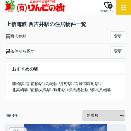
0
お気に入り
上信電鉄 西吉井駅の住居物件一覧
西吉井駅
変更
条件から探す
変更
おすすめの駅
前橋駅
/
新前橋駅
/
高崎駅
/
井野駅
/
高崎問屋町駅
/
北高崎駅
/
前橋大島駅
/
駒形駅
/
群馬総社駅
/
群馬八幡駅
4
棟
4
件
アパート