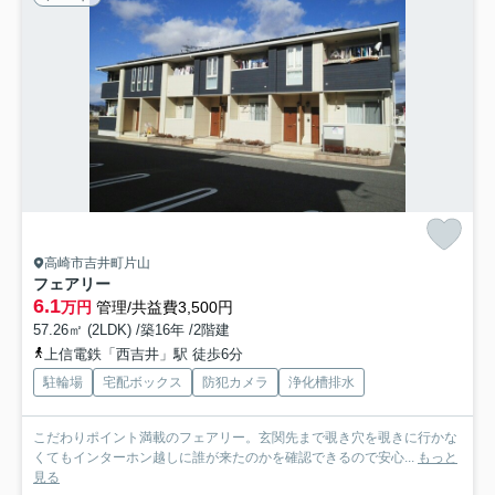
高崎市吉井町片山
フェアリー
6.1
万円
管理/共益費3,500円
57.26㎡ (2LDK) /築16年 /2階建
上信電鉄「西吉井」駅 徒歩6分
駐輪場
宅配ボックス
防犯カメラ
浄化槽排水
こだわりポイント満載のフェアリー。玄関先まで覗き穴を覗きに行かな
くてもインターホン越しに誰が来たのかを確認できるので安心...
もっと
見る