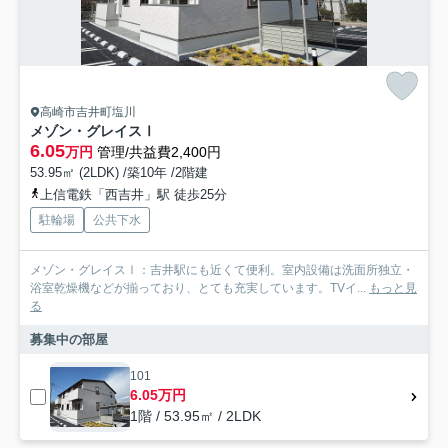
高崎市吉井町塩川
メゾン・グレイスⅠ
6.05
万円
管理/共益費2,400円
53.95㎡ (2LDK) /築10年 /2階建
上信電鉄「西吉井」駅 徒歩25分
駐輪場
公共下水
メゾン・グレイスⅠ：吉井駅にも近くて便利。室内設備は洗面所独立・
浴室乾燥機などが揃っており、とても充実しています。TVイ...
もっと見
る
募集中の部屋
101
6.05万円
1階 / 53.95㎡ / 2LDK