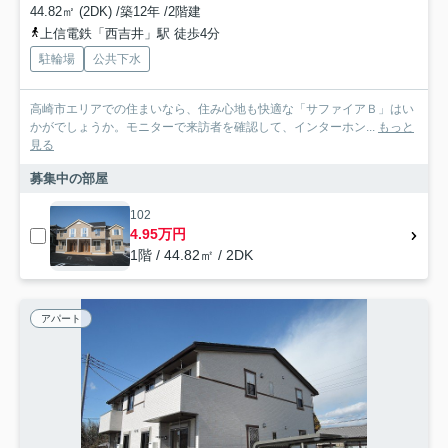
44.82㎡ (2DK) /築12年 /2階建
上信電鉄「西吉井」駅 徒歩4分
駐輪場
公共下水
高崎市エリアでの住まいなら、住み心地も快適な「サファイアＢ」はい
かがでしょうか。モニターで来訪者を確認して、インターホン...
もっと
見る
募集中の部屋
102
4.95万円
1階 / 44.82㎡ / 2DK
アパート